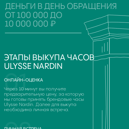
ЧАСОВ ПО ФОТО
подробно опишите
свои часы
приложите
фотографии часов
Ulysse Nardin
укажите желаемую
сумму за изделие
Отправьте заявку в наш часовой центр удобным
для вас способом WhatsApp, Telegram
Оценка часов в Telegram
Оценка часов в Whatsapp