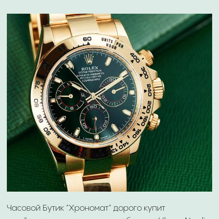
Nardin дорого! Онлайн оценка часов за 10 минут.
Выплата наличными или на карту.
⁠ПОКУПАЕМ ULYSSE NARDIN
ДОРОЖЕ КОНКУРЕНТОВ
ГАРАНТИРУЕМ ТАЙНУ
ВЫПЛАТА СРАЗУ
СДЕЛКИ
НАЛИЧНЫМИ ИЛИ НА
КАРТУ