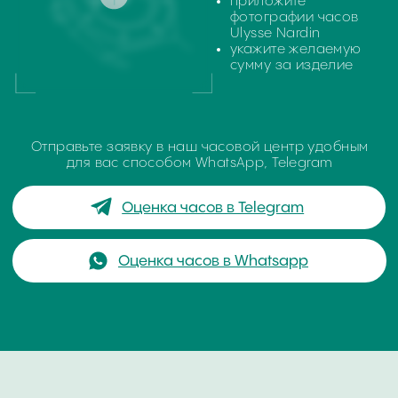
Поиск
часовой центр
г. Москва, Гоголевский бульвар, дом 17, стр. 1
Ежедневно с 12 до 20
chronomat.info@mail.ru
Покупка /
+7-999-67-77-011
продажа
Сервис /
+ 7-999-67-77-011
ремонт
ЧАСОВАЯ МАСТЕРСКАЯ
СКУПКА ЧАСОВ
ОТЗЫВЫ
О ЧАСОВОМ ЦЕНТРЕ