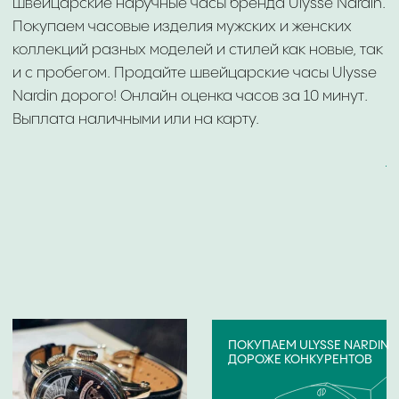
ОНЛАЙН И ОФЛАЙН
ОЦЕНКА ДО 10 МИНУТ
БРЕНДЫ ЧАСОВ,
КОТОРЫЕ ВЫКУПАЕМ
Если ваши часы указанного ниже бренда,
отправьте их фото на онлайн-оценку. Скупка
часов:
Audemars Piguet
Girard
Blancpain
Perregaux