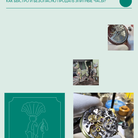
КАК БЫСТРО И БЕЗОПАСНО ПРОДАТЬ ЭЛИТНЫЕ ЧАСЫ?
ИП Глумцев Р.Ю.
ИНН 773127415238 ОГРНИП 326774600471391
Политика конфиденциальности
Разработка сайта
© Chronomat, 2026