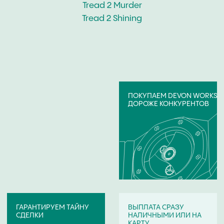
БРЕНДЫ ЧАСОВ,
КОТОРЫЕ ВЫКУПАЕМ
Если ваши часы указанного ниже бренда,
отправьте их фото на онлайн-оценку. Скупка
часов:
Audemars Piguet
Girard
Blancpain
Perregaux
Breguet
Harry Winston
Breitling
Hublot
Cartier
IWC
Chanel
Omega
Van Cleef & Arpels
Patek Philippe
Chopard
Panerai
Vianney Halter
Urwerk
Corum
Perrelet
Franck Muller
Roger Dubuis
Jacob & Co
Rolex
Jaeger-LeCoultre
Tag Heuer
Longines
Ulysse Nardin
Maurice Lacroix
Vacheron Constantin
Tiffany & Co
Zenith
Tudor
Van Der Bauwede