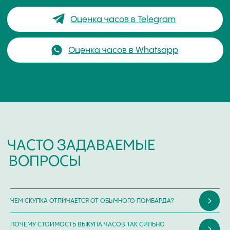
Покупка /
+7-999-67-77-011
продажа
Сервис /
+ 7-999-67-77-011
ремонт
ЧАСОВАЯ МАСТЕРСКАЯ
СКУПКА ЧАСОВ
ОТЗЫВЫ
О ЧАСОВОМ ЦЕНТРЕ
КОНТАКТЫ
ОЦЕНКА ЧАСОВ
Оценка часов в Telegram
Оценка часов в Whatsapp
Мы в Telegram
ЧЕМ СКУПКА ОТЛИЧАЕТСЯ ОТ ОБЫЧНОГО ЛОМБАРДА?
ЧАСОВОЙ ЦЕНТР ХРОНОМАТ НА КАРТЕ
ПОЧЕМУ СТОИМОСТЬ ВЫКУПА ЧАСОВ ТАК СИЛЬНО