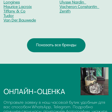
Glashutte
U-Boat
ПОДРОБНЕЕ О ВЫКУПЕ
ЧАСОВ DEVON WORKS
ЧТО ВЛИЯЕТ НА ОЦЕНКУ
ОНЛАЙН ОЦЕНКА ЧАСОВ
ОЧНАЯ ОЦЕНКА ИЗДЕЛИЯ
ДОКУМЕНТЫ - ДЕНЬГИ!
На конечную стоимость выкупа влияют такие
параметры как: марка часов, дата выпуска, внешнее
состояние корпуса и браслета, материал корпуса,
износ механизмов, наличие заводской
документации и упаковки.