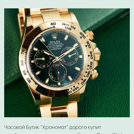
Works дорого! Онлайн оценка часов за 10 минут.
Выплата наличными или на карту.
Tread 1 Group 63 Limited Edition
Tread 2 Murder
Tread 2 Shining
⁠ПОКУПАЕМ DEVON WORKS
ДОРОЖЕ КОНКУРЕНТОВ