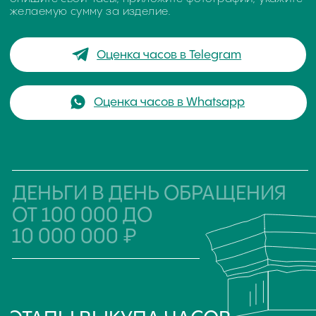
ОНЛАЙН-ОЦЕНКА
ЧАСОВ ПО ФОТО
подробно опишите
свои часы
приложите
фотографии часов
Devon Works
укажите желаемую
сумму за изделие
Отправьте заявку в наш часовой центр удобным
для вас способом WhatsApp, Telegram