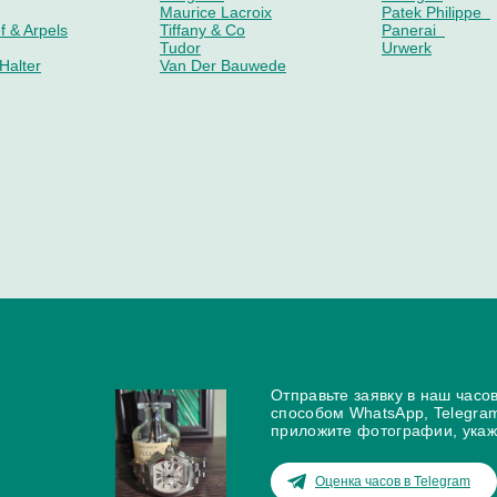
Maurice Lacroix
Patek Philippe
f & Arpels
Tiffany & Co
Panerai
Tudor
Urwerk
Halter
Van Der Bauwede
Franc Vila
Laurent Ferrier
ogono
Frederique Constant
Linde Werdelin
orks
Graff
Louis Erard
Graham
Louis Moinet
Hamilton
Magellan
Hautlence
Manufacture Ro
HD3
MB&F
Jaermann & Stubi
Mido
Jaquet Droz
Montblanc
ne
Jean Marcel
Oris
euba
Jean Richard
Parmigiani
Jorg Hysek
Pequignet
oss
Chaumet
Delacour
Отправьте заявку в наш часо
Daniel Roth
Dubey & Schald
способом WhatsApp, Telegra
De Bethune
Faberge
приложите фотографии, укаж
Оценка часов в Telegram