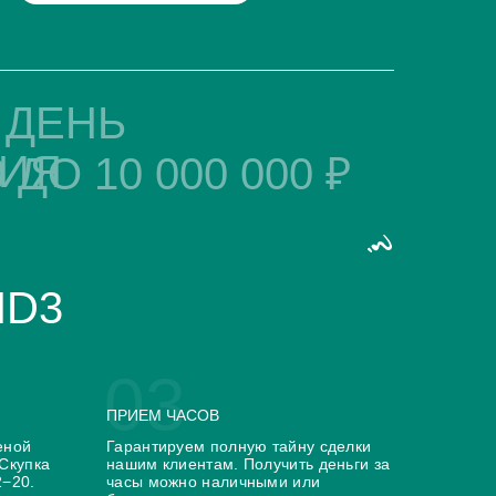
Oris
Parmigiani
 ДЕНЬ
Pequignet
Piaget
Pierre Kunz
ИЯ
 ДО 10 000 000 ₽
Porsche Design
Quinting
Rado
Raymond Weil
Rebellion
Ressence
Richard Mille
HD3
Romain Jerome
Gerald Genta
Glashutte
U-Boat
03
ПРИЕМ ЧАСОВ
еной
Гарантируем полную тайну сделки
 Скупка
нашим клиентам. Получить деньги за
2−20.
часы можно наличными или