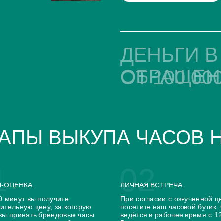
DeWitt
HD3
Dietrich
Jaermann & Stubi
ДЕНЬГИ В
Dior
Jaquet Droz
Ebel
Jean Marcel
Epos
Jean Richard
ОБРАЩЕН
ОТ 100 000
Eterna
Jorg Hysek
F.P.Journe
Laurent Ferrier
Favre-Leuba
Linde Werdelin
Fortis
Louis Erard
Franc Vila
Louis Moinet
Frederique Constant
Magellan
Graff
Manufacture Royale
АПЫ ВЫКУПА ЧАСОВ 
Graham
MB&F
Hamilton
Mido
Hautlence
Montblanc
Bovet
De Bethune
Bvlgari
Delacour
1
02
Chaumet
Dubey &
Daniel Roth
Schaldenbrand
-ОЦЕНКА
ЛИЧНАЯ ВСТРЕЧА
Faberge
0 минут вы получите
При согласии с озвученной ц
ительную цену, за которую
посетите наш часовой бутик.
вы принять брендовые часы
ведётся в рабочее время с 1