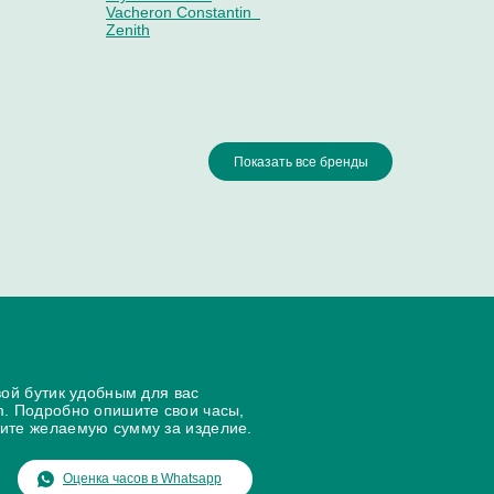
Vacheron Constantin
Zenith
Показать все бренды
Piaget
Pierre Kunz
Porsche Design
Quinting
Rado
yale
Raymond Weil
Rebellion
Ressence
Richard Mille
Romain Jerome
Gerald Genta
Glashutte
U-Boat
вой бутик удобным для вас
enbrand
m. Подробно опишите свои часы,
ите желаемую сумму за изделие.
Оценка часов в Whatsapp