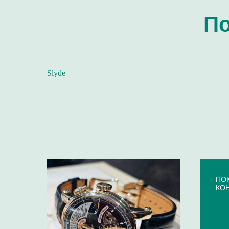
По
Slyde
⁠П
КО