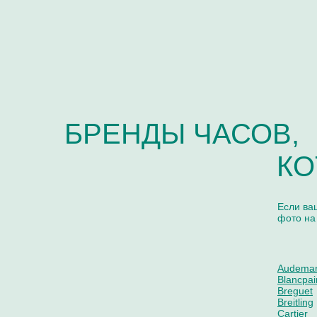
БРЕНДЫ ЧАСОВ,
КО
Если ва
фото на
Audemar
Blancpai
Breguet
Breitling
Cartier