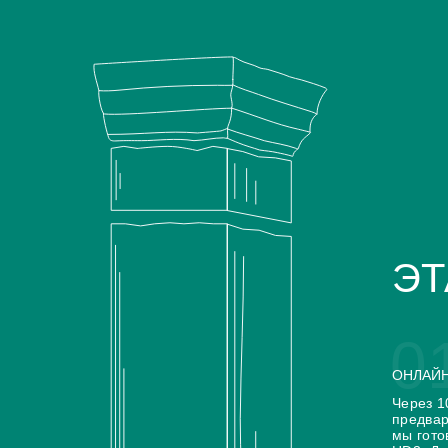
A.Lange Sohne
Aerowatch
Antoine Preziuso
Armand Nicolet
Backes Strauss
BALL
Baume Mercier
BRM
Carl F. Bucherer
Chronoswiss
Concord
Cuervo y Sobrinos
ЭТ
Cvstos
De Grisogono
Devon Works
Arnold & Son
ArtyA
0
Azimuth
Bell & Ross
ОНЛАЙН
Через 1
предвар
мы гото