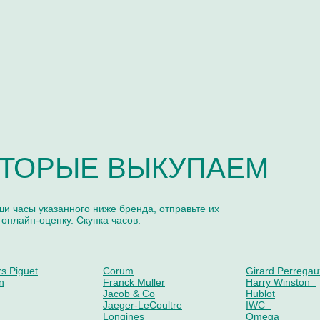
ТОРЫЕ ВЫКУПАЕМ
ши часы указанного ниже бренда, отправьте их
 онлайн-оценку. Скупка часов:
s Piguet
Corum
Girard Perregau
n
Franck Muller
Harry Winston
Jacob & Co
Hublot
Jaeger-LeCoultre
IWC
Longines
Omega