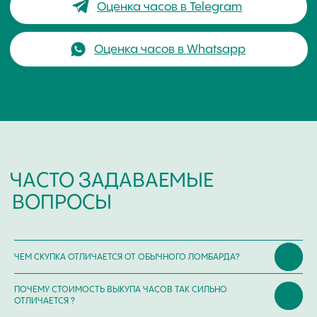
Сервис /
+ 7-999-67-77-011
ремонт
ЧАСОВАЯ МАСТЕРСКАЯ
СКУПКА ЧАСОВ
ОТЗЫВЫ
О ЧАСОВОМ ЦЕНТРЕ
КОНТАКТЫ
ОЦЕНКА ЧАСОВ
Оценка часов в Telegram
Оценка часов в Whatsapp
Мы в Telegram
ЧЕМ СКУПКА ОТЛИЧАЕТСЯ ОТ ОБЫЧНОГО ЛОМБАРДА?
ЧАСОВОЙ ЦЕНТР ХРОНОМАТ НА КАРТЕ
ПОЧЕМУ СТОИМОСТЬ ВЫКУПА ЧАСОВ ТАК СИЛЬНО
ОТЛИЧАЕТСЯ ?