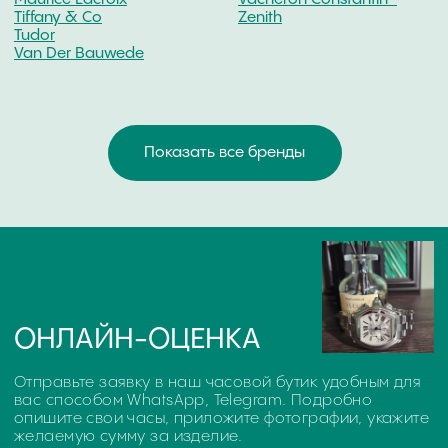
U-Boat
ПОДРОБНЕЕ О ВЫКУПЕ
ЧАСОВ JEAN RICHARD
ЧТО ВЛИЯЕТ НА ОЦЕНКУ
ОНЛАЙН ОЦЕНКА ЧАСОВ
ОЧНАЯ ОЦЕНКА ИЗДЕЛИЯ
ДОКУМЕНТЫ - ДЕНЬГИ!
На конечную стоимость выкупа влияют такие
параметры как: марка часов, дата выпуска, внешнее
состояние корпуса и браслета, материал корпуса,
износ механизмов, наличие заводской
документации и упаковки.