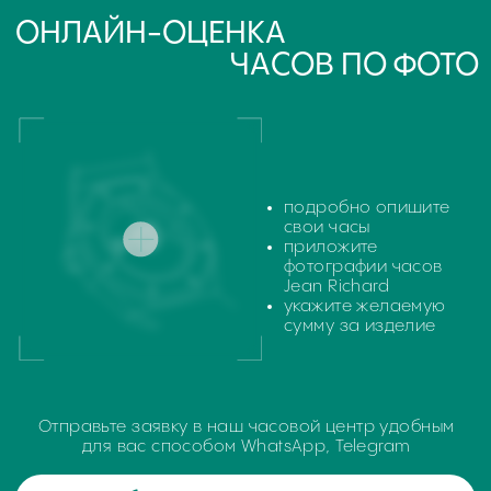
Поиск
часовой центр
г. Москва, Гоголевский бульвар, дом 17, стр. 1
Ежедневно с 12 до 20
chronomat.info@mail.ru
Покупка /
+7-999-67-77-011
продажа