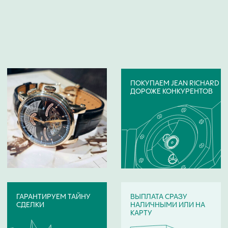
БРЕНДЫ ЧАСОВ,
КОТОРЫЕ ВЫКУПАЕМ
Если ваши часы указанного ниже бренда,
отправьте их фото на онлайн-оценку. Скупка
часов:
Audemars Piguet
Girard
Blancpain
Perregaux
Breguet
Harry Winston
Breitling
Hublot
Cartier
IWC
Chanel
Omega
Van Cleef & Arpels
Patek Philippe
Chopard
Panerai
Vianney Halter
Urwerk
Corum
Perrelet
Franck Muller
Roger Dubuis
Jacob & Co
Rolex
Jaeger-LeCoultre
Tag Heuer
Longines
Ulysse Nardin
Maurice Lacroix
Vacheron Constantin
Tiffany & Co
Zenith
Tudor
Van Der Bauwede
Показать все бренды
A.Lange Sohne
DeWitt
HD3
Aerowatch
Dietrich
Jaermann & Stubi