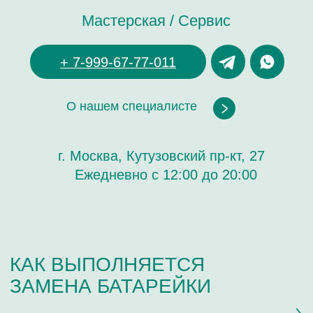
КАК ВЫПОЛНЯЕТСЯ
ЗАМЕНА БАТАРЕЙКИ
1 ШАГ
ПРИЁМ ЧАСОВ
Мастер осматривает и принимает часы для замены
элемента питания. Подбирается необходимый элемент
питания. Задаются уточняющие вопросы по точности
хода возможным изъянам.
2 ШАГ
ЗАМЕНА БАТАРЕЙКИ
Выполняются регламентные мероприятия по замене
элемента питания в кварцевых часах с сохранением
водонепроницаемости. При необходимости проводятся
ремонтные работы по предварительному согласованию с
заказчиком.
3 ШАГ
ВЫДАЧА ЧАСОВ
После проверки герметичности часы будут готовы к
выдаче. Забрать часы можно в рабочее время:
ежедневно с 12-20. Как правило замена батарейки в
наручных часах занимает до 10 мин.