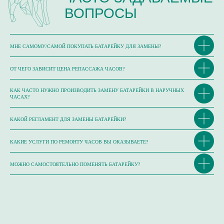
МНЕ САМОМУ/САМОЙ ПОКУПАТЬ БАТАРЕЙКУ ДЛЯ ЗАМЕНЫ?
ОТ ЧЕГО ЗАВИСИТ ЦЕНА РЕПАССАЖА ЧАСОВ?
КАК ЧАСТО НУЖНО ПРОИЗВОДИТЬ ЗАМЕНУ БАТАРЕЙКИ В НАРУЧНЫХ
ЧАСАХ?
ЗДРАВСТВУЙТЕ!
Я ДМИТРИЙ ЧУЙКОВ,
КАКОЙ РЕГЛАМЕНТ ДЛЯ ЗАМЕНЫ БАТАРЕЙКИ?
ЧАСОВОЙ МАСТЕР
КАКИЕ УСЛУГИ ПО РЕМОНТУ ЧАСОВ ВЫ ОКАЗЫВАЕТЕ?
МОЖНО САМОСТОЯТЕЛЬНО ПОМЕНЯТЬ БАТАРЕЙКУ?
ОПЫТ РАБОТЫ В СФЕРЕ ЧАСОВОГО СЕРВИСА:
> 20 ЛЕТ
ОБУЧЕНИЕ В КОМПАНИЯХ:
Omega, Breitling,
Ulysse Nardin, Longines, Tissot