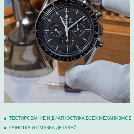
Поиск
часовой центр
г. Москва, Гоголевский бульвар, дом 17, стр. 1
Ежедневно с 12 до 20
chronomat.info@mail.ru
Покупка /
+7-999-67-77-011
продажа
Сервис /
+ 7-999-67-77-011
ремонт
ЧАСОВАЯ МАСТЕРСКАЯ
СКУПКА ЧАСОВ
ОТЗЫВЫ
О ЧАСОВОМ ЦЕНТРЕ
КОНТАКТЫ