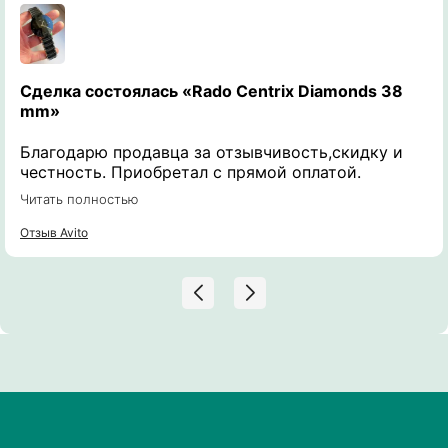
Домов.
Сделка состоялась
«Rado Centrix Diamonds 38
mm»
ЗАМЕНА БАТАРЕЕК
У БРЕНДОВЫХ ЧАСОВ
Благодарю продавца за отзывчивость,скидку и
честность. Приобретал с прямой оплатой.
Получил именно те часы о которых
Читать полностью
интересовался и задавал вопросы. Рекомендую к
сотрудничеству!
Отзыв Avito