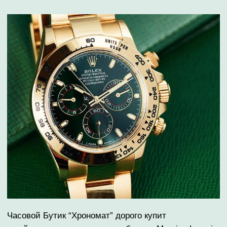
Lacroix дорого! Онлайн оценка часов за 10 минут.
Выплата наличными или на карту.
AIKON
MASTERPIECE
PONTOS
⁠ПОКУПАЕМ MAURICE
LACROIX ДОРОЖЕ
КОНКУРЕНТОВ