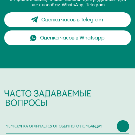
Покупка /
+7-999-67-77-011
продажа
Сервис /
+ 7-999-67-77-011
ремонт
ЧАСОВАЯ МАСТЕРСКАЯ
СКУПКА ЧАСОВ
ОТЗЫВЫ
О ЧАСОВОМ ЦЕНТРЕ
КОНТАКТЫ
ОЦЕНКА ЧАСОВ
Оценка часов в Telegram
Оценка часов в Whatsapp
Мы в Telegram
ЧЕМ СКУПКА ОТЛИЧАЕТСЯ ОТ ОБЫЧНОГО ЛОМБАРДА?
ЧАСОВОЙ ЦЕНТР ХРОНОМАТ НА КАРТЕ