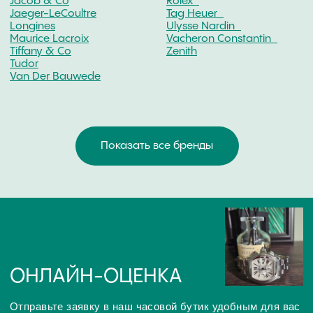
Gerald Genta
Glashutte
U-Boat
ПОДРОБНЕЕ О ВЫКУПЕ
ЧАСОВ MAURICE LACROIX
ЧТО ВЛИЯЕТ НА ОЦЕНКУ
ОНЛАЙН ОЦЕНКА ЧАСОВ
ОЧНАЯ ОЦЕНКА ИЗДЕЛИЯ
ДОКУМЕНТЫ - ДЕНЬГИ!
На конечную стоимость выкупа влияют такие
параметры как: марка часов, дата выпуска, внешнее
состояние корпуса и браслета, материал корпуса,
износ механизмов, наличие заводской