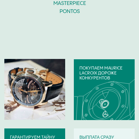
БРЕНДЫ ЧАСОВ,
КОТОРЫЕ ВЫКУПАЕМ
Если ваши часы указанного ниже бренда,
отправьте их фото на онлайн-оценку. Скупка
часов:
Audemars Piguet
Girard
Blancpain
Perregaux
Breguet
Harry Winston
Breitling
Hublot
Cartier
IWC
Chanel
Omega
Van Cleef & Arpels
Patek Philippe
Chopard
Panerai
Vianney Halter
Urwerk
Corum
Perrelet
Franck Muller
Roger Dubuis
Jacob & Co
Rolex
Jaeger-LeCoultre
Tag Heuer
Longines
Ulysse Nardin
Maurice Lacroix
Vacheron Constantin
Tiffany & Co
Zenith
Tudor
Van Der Bauwede