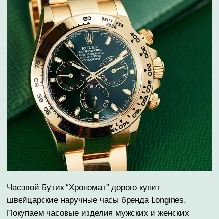
наличными или на карту.
Conquest
Longines Spirit
Flagship
Record Collection
Heritage Avigation
The Longines Master
HydroConquest
Collection
⁠ПОКУПАЕМ LONGINES
ДОРОЖЕ КОНКУРЕНТОВ