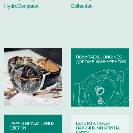
БРЕНДЫ ЧАСОВ,
КОТОРЫЕ ВЫКУПАЕМ
Если ваши часы указанного ниже бренда, отправьте их
фото на онлайн-оценку. Скупка часов:
Audemars Piguet
Girard
Blancpain
Perregaux
Breguet
Harry Winston
Breitling
Hublot
Cartier
IWC
Chanel
Omega
Van Cleef & Arpels
Patek Philippe
Chopard
Panerai
Vianney Halter
Urwerk
Corum
Perrelet
Franck Muller
Roger Dubuis
Jacob & Co
Rolex
Jaeger-LeCoultre
Tag Heuer
Longines
Ulysse Nardin
Maurice Lacroix
Vacheron Constantin
Tiffany & Co
Zenith
Tudor
Van Der Bauwede