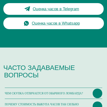
+7-999-67-77-011
продажа
Сервис /
+ 7-999-67-77-011
ремонт
ЧАСОВАЯ МАСТЕРСКАЯ
СКУПКА ЧАСОВ
ОТЗЫВЫ
О ЧАСОВОМ ЦЕНТРЕ
КОНТАКТЫ
ОЦЕНКА ЧАСОВ
Оценка часов в Telegram
Оценка часов в Whatsapp
Мы в Telegram
ЧЕМ СКУПКА ОТЛИЧАЕТСЯ ОТ ОБЫЧНОГО ЛОМБАРДА?
ЧАСОВОЙ ЦЕНТР ХРОНОМАТ НА КАРТЕ
ПОЧЕМУ СТОИМОСТЬ ВЫКУПА ЧАСОВ ТАК СИЛЬНО