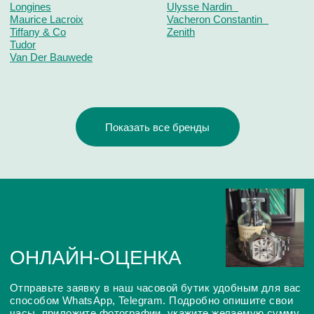
Glashutte
U-Boat
ПОДРОБНЕЕ О ВЫКУПЕ
ЧАСОВ LONGINES
ЧТО ВЛИЯЕТ НА ОЦЕНКУ
ОНЛАЙН ОЦЕНКА ЧАСОВ
ОЧНАЯ ОЦЕНКА ИЗДЕЛИЯ
ДОКУМЕНТЫ - ДЕНЬГИ!
На конечную стоимость выкупа влияют такие параметры
как: марка часов, дата выпуска, внешнее состояние
корпуса и браслета, материал корпуса, износ
механизмов, наличие заводской документации и
упаковки.