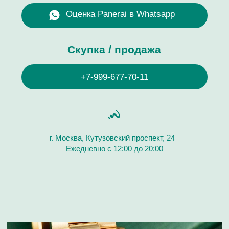
Часовой Бутик “Хрономат” дорого купит
швейцарские наручные часы бренда Panerai.
Покупаем часовые изделия мужских и женских
коллекций разных моделей и стилей как новые, так
и с пробегом. Продайте швейцарские часы Panerai
дорого! Онлайн оценка часов за 10 минут. Выплата