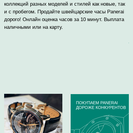
ОНЛАЙН И ОФЛАЙН
ОЦЕНКА ДО 10
МИНУТ
БРЕНДЫ ЧАСОВ,
КОТОРЫЕ ВЫКУПАЕМ
Если ваши часы указанного ниже бренда, отправьте их
фото на онлайн-оценку. Скупка часов:
Audemars Piguet
Girard
Blancpain
Perregaux
Breguet
Harry Winston
Breitling
Hublot
Cartier
IWC