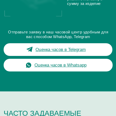
Поиск
часовой центр
г. Москва, Гоголевский бульвар, дом 17, стр. 1
Ежедневно с 12 до 20
chronomat.info@mail.ru
Покупка /
+7-999-67-77-011
продажа
Сервис /
+ 7-999-67-77-011
ремонт
ЧАСОВАЯ МАСТЕРСКАЯ
СКУПКА ЧАСОВ
ОТЗЫВЫ
О ЧАСОВОМ ЦЕНТРЕ
КОНТАКТЫ