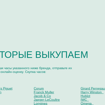
ТОРЫЕ ВЫКУПАЕМ
ши часы указанного ниже бренда, отправьте их
 онлайн-оценку. Скупка часов:
s Piguet
Corum
Girard Perregau
n
Franck Muller
Harry Winston
Jacob & Co
Hublot
Jaeger-LeCoultre
IWC
Longines
Omega