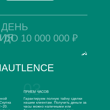
Oris
Parmigiani
 ДЕНЬ
Pequignet
Piaget
Pierre Kunz
ИЯ
 ДО 10 000 000 ₽
Porsche Design
Quinting
Rado
Raymond Weil
Rebellion
Ressence
Richard Mille
HAUTLENCE
Romain Jerome
Gerald Genta
Glashutte
U-Boat
03
ПРИЕМ ЧАСОВ
еной
Гарантируем полную тайну сделки
 Скупка
нашим клиентам. Получить деньги за
2−20.
часы можно наличными или