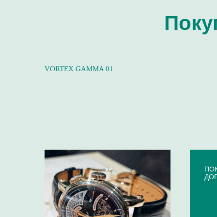
Поку
VORTEX GAMMA 01
⁠П
ДО