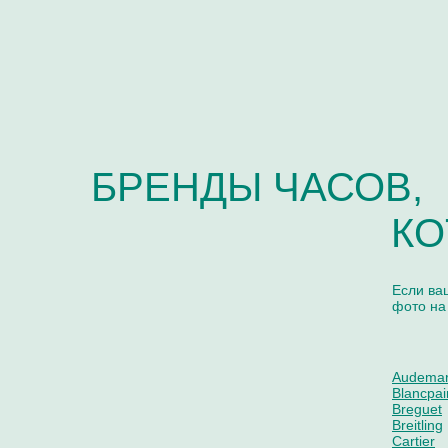
БРЕНДЫ ЧАСОВ,
КО
Если ва
фото на
Audemar
Blancpai
Breguet
Breitling
Cartier