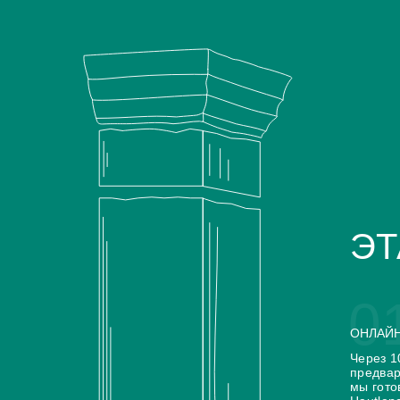
A.Lange Sohne
Aerowatch
Antoine Preziuso
Armand Nicolet
Backes Strauss
BALL
Baume Mercier
BRM
Carl F. Bucherer
Chronoswiss
Concord
Cuervo y Sobrinos
ЭТ
Cvstos
De Grisogono
Devon Works
Arnold & Son
ArtyA
0
Azimuth
Bell & Ross
ОНЛАЙН
Через 1
предвар
мы гото