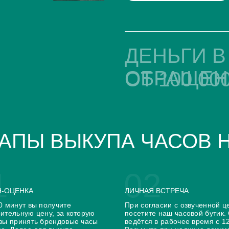
DeWitt
HD3
Dietrich
Jaermann & Stubi
ДЕНЬГИ В
Dior
Jaquet Droz
Ebel
Jean Marcel
Epos
Jean Richard
ОБРАЩЕН
ОТ 100 000
Eterna
Jorg Hysek
F.P.Journe
Laurent Ferrier
Favre-Leuba
Linde Werdelin
Fortis
Louis Erard
Franc Vila
Louis Moinet
Frederique Constant
Magellan
Graff
Manufacture Royale
АПЫ ВЫКУПА ЧАСОВ 
Graham
MB&F
Hamilton
Mido
Hautlence
Montblanc
Bovet
De Bethune
Bvlgari
Delacour
1
02
Chaumet
Dubey &
Daniel Roth
Schaldenbrand
-ОЦЕНКА
ЛИЧНАЯ ВСТРЕЧА
Faberge
0 минут вы получите
При согласии с озвученной ц
ительную цену, за которую
посетите наш часовой бутик.
вы принять брендовые часы
ведётся в рабочее время с 1