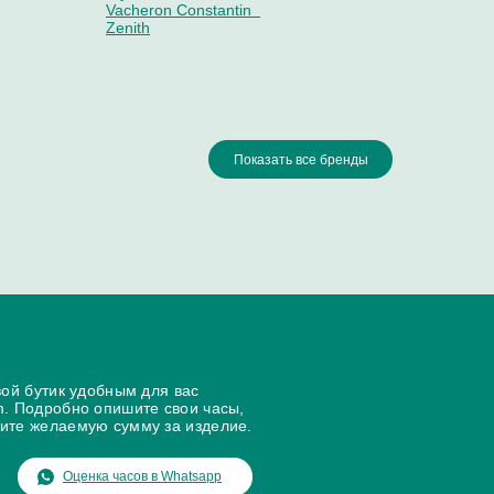
Vacheron Constantin
Zenith
Показать все бренды
Piaget
Pierre Kunz
Porsche Design
Quinting
Rado
yale
Raymond Weil
Rebellion
Ressence
Richard Mille
Romain Jerome
Gerald Genta
Glashutte
U-Boat
вой бутик удобным для вас
enbrand
m. Подробно опишите свои часы,
ите желаемую сумму за изделие.
Оценка часов в Whatsapp