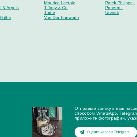
Maurice Lacroix
Patek Philippe
f & Arpels
Tiffany & Co
Panerai
Tudor
Urwerk
Halter
Van Der Bauwede
Franc Vila
Laurent Ferrier
ogono
Frederique Constant
Linde Werdelin
orks
Graff
Louis Erard
Graham
Louis Moinet
Hamilton
Magellan
Hautlence
Manufacture Ro
HD3
MB&F
Jaermann & Stubi
Mido
Jaquet Droz
Montblanc
ne
Jean Marcel
Oris
euba
Jean Richard
Parmigiani
Jorg Hysek
Pequignet
oss
Chaumet
Delacour
Отправьте заявку в наш часо
Daniel Roth
Dubey & Schald
способом WhatsApp, Telegra
De Bethune
Faberge
приложите фотографии, укаж
Оценка часов в Telegram