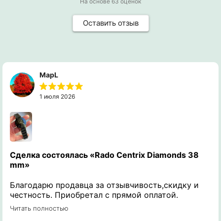
На основе
63
оценок
Оставить отзыв
MapL
1 июля 2026
Сделка состоялась
«Rado Centrix Diamonds 38
mm»
Благодарю продавца за отзывчивость,скидку и
честность. Приобретал с прямой оплатой.
Получил именно те часы о которых
Читать полностью
интересовался и задавал вопросы. Рекомендую к