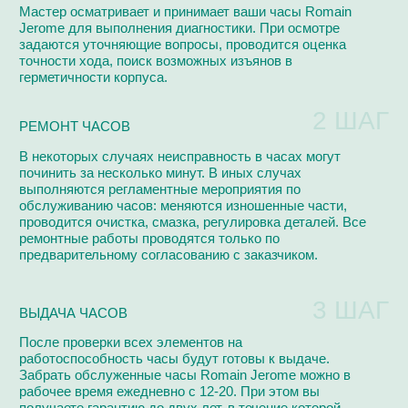
РЕМОНТИРУЕМ
Ремонтируем по регламенту фабрик-производителей на
высокоточном европейском оборудовании
Audemars Piguet
Van Der Bauwede
Blancpain
Girard Perregaux
Breguet
Harry Winston
Breitling
Hublot
Cartier
IWC
Chanel
Omega
Van Cleef & Arpels
Patek Philippe
Chopard
Panerai
Vianney Halter
Urwerk
Perrelet
Corum
Roger Dubuis
Franck Muller
Rolex
Jacob & Co
Tag Heuer
Jaeger-LeCoultre
Ulysse Nardin
Longines
Vacheron Constantin
Maurice Lacroix
Zenith
Tiffany & Co
Tudor
Смотреть все бренды