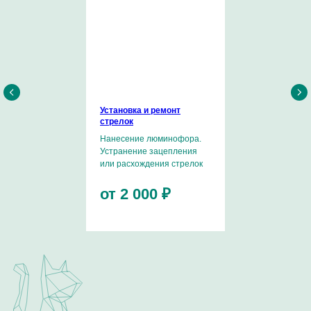
Хочу поделиться информацией о себе и рассказать
о страсти к часовому искусству.
Установка и ремонт
Стартовой площадкой была компания Swatch Group.
стрелок
В рамках SG я имел уникальную возможность побывать
на многих известных часовых мануфактурах, пройти
Нанесение люминофора.
обучение и повысить профессиональную квалификацию
Устранение зацепления
в таких компаниях, как Omega, Breitling, Ulysse Nardin,
или расхождения стрелок
Longines, Tissot и другие.
от 2 000 ₽
Являюсь сертифицированным мастером по работе
с калибрами ЕТА 7750, Dubois Depraz, Minerva, Co-Axial,
имею успешный опыт работы с эксклюзивными
мануфактурными механизмами известных Часовых
Домов.
ОТЗЫВЫ О НАШЕЙ РАБОТЕ