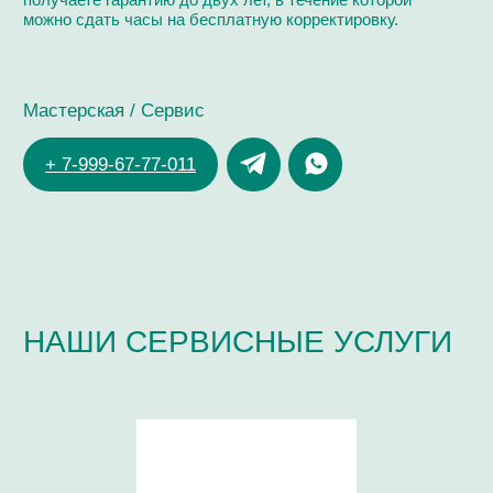
ЗДРАВСТВУЙТЕ!
Я ДМИТРИЙ ЧУЙКОВ,
ЧАСОВОЙ МАСТЕР
ОПЫТ РАБОТЫ В СФЕРЕ ЧАСОВОГО СЕРВИСА:
> 20 ЛЕТ
ОБУЧЕНИЕ В КОМПАНИЯХ:
Omega, Breitling,
Ulysse Nardin, Longines, Tissot
СЕРТИФИКАТ ПО РАБОТЕ С КАЛИБРАМИ:
ЕТА 7750, Dubois
Depraz, Minerva,
Co- Axial