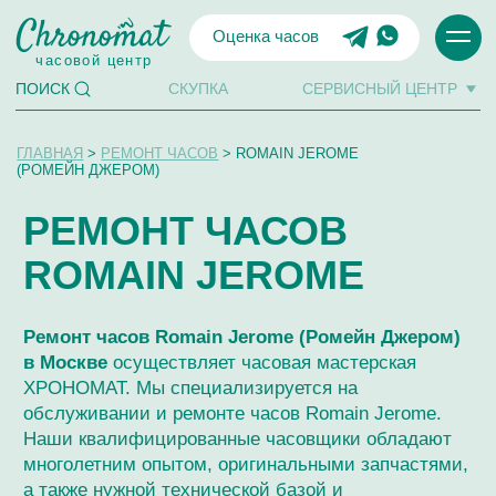
Оценка часов
часовой центр
СКУПКА
СЕРВИСНЫЙ ЦЕНТР
ПОИСК
ГЛАВНАЯ
>
РЕМОНТ ЧАСОВ
> ROMAIN JEROME
(РОМЕЙН ДЖЕРОМ)
РЕМОНТ ЧАСОВ
ROMAIN JEROME
Ремонт часов Romain Jerome (Ромейн Джером)
в Москве
осуществляет часовая мастерская
ХРОНОМАТ. Мы специализируется на
обслуживании и ремонте часов Romain Jerome.
Наши квалифицированные часовщики обладают
многолетним опытом, оригинальными запчастями,
а также нужной технической базой и
высокоточным оборудованием для ремонта
Romain Jerome любой сложности, качественной
экспертизы и обслуживания.