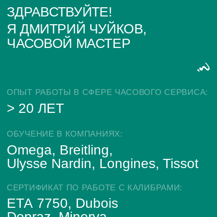
ИП Глумцев Р.Ю.
ИНН 773127415238 ОГРНИП 326774600471391
Политика конфиденциальности
Разработка сайта
© Chronomat, 2026