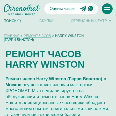
Оценка часов
часовой центр
СКУПКА
СЕРВИСНЫЙ ЦЕНТР
ПОИСК
ГЛАВНАЯ
>
РЕМОНТ ЧАСОВ
> HARRY WINSTON
(ГАРРИ ВИНСТОН)
РЕМОНТ ЧАСОВ
HARRY WINSTON
Ремонт часов Harry Winston (Гарри Винстон) в
Москве
осуществляет часовая мастерская
ХРОНОМАТ. Мы специализируется на
обслуживании и ремонте часов Harry Winston.
Наши квалифицированные часовщики обладают
многолетним опытом, оригинальными запчастями,
а также нужной технической базой и
высокоточным оборудованием для ремонта Harry
Winston любой сложности, качественной
экспертизы и обслуживания.