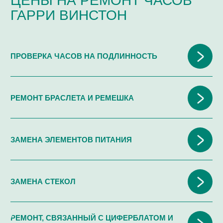
ПОЧЕМУ НАМ ДОВЕРЯЮТ
HARRY WINSTON / ГАРРИ
ВИНСТОН
Проверка часов на подлинность
-
подробнее
от 5 000 25000 ₽
СЕРТИФИЦИРОВАННОЕ ОБОРУДОВАНИЕ
И ИНСТРУМЕНТЫ
Установка ушка, штифта ремешка, браслета
от 1 000 ₽
Подгонка, установка браслета (кроме керамических
от 1 600 ₽
браслетов)
Без календаря, дата, календарь
от 1500 ₽
Подгонка, установка керамических браслетов
от 2 600 ₽
Жидкокристаллическая индикация ЭП 3v
от 2300 ₽
Пластик, хезалит
от 3 500 ₽
Ремонт, замена замка браслета
от 1 950 ₽
НИКАКИХ ДОПЛАТ И СКРЫТЫХ