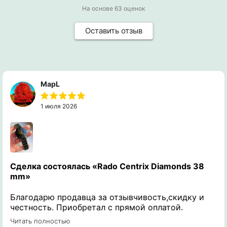
На основе
63
оценок
Оставить отзыв
MapL
1 июля 2026
Сделка состоялась
«Rado Centrix Diamonds 38
mm»
Благодарю продавца за отзывчивость,скидку и
честность. Приобретал с прямой оплатой.
Получил именно те часы о которых
Читать полностью