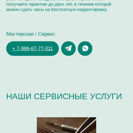
ЗДРАВСТВУЙТЕ!
Я ДМИТРИЙ ЧУЙКОВ,
ЧАСОВОЙ МАСТЕР
ОПЫТ РАБОТЫ В СФЕРЕ ЧАСОВОГО СЕРВИСА:
> 20 ЛЕТ
ОБУЧЕНИЕ В КОМПАНИЯХ:
Omega, Breitling,
Ulysse Nardin, Longines, Tissot
СЕРТИФИКАТ ПО РАБОТЕ С КАЛИБРАМИ:
ЕТА 7750, Dubois
Depraz, Minerva,
Co- Axial