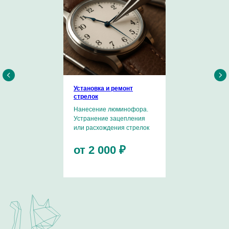
Хочу поделиться информацией о себе и рассказать
о страсти к часовому искусству.
Установка и ремонт
Стартовой площадкой была компания Swatch Group.
стрелок
В рамках SG я имел уникальную возможность побывать
на многих известных часовых мануфактурах, пройти
Нанесение люминофора.
обучение и повысить профессиональную квалификацию
Устранение зацепления
в таких компаниях, как Omega, Breitling, Ulysse Nardin,
Longines, Tissot и другие.
или расхождения стрелок
Являюсь сертифицированным мастером по работе
от 2 000 ₽
с калибрами ЕТА 7750, Dubois Depraz, Minerva, Co-Axial,
имею успешный опыт работы с эксклюзивными
мануфактурными механизмами известных Часовых
Домов.