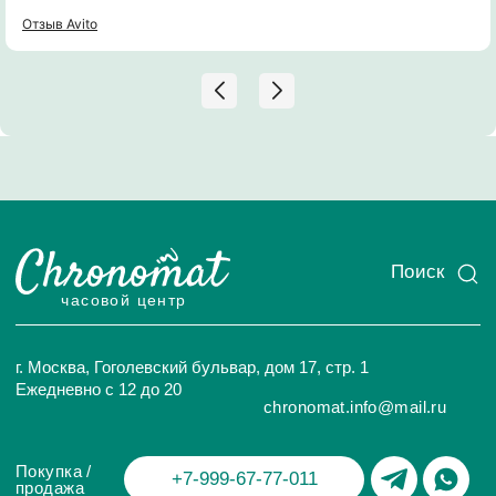
интересовался и задавал вопросы. Рекомендую к
сотрудничеству!
Отзыв Avito