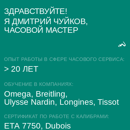
ИП Глумцев Р.Ю.
ИНН 773127415238 ОГРНИП 326774600471391
Политика конфиденциальности
Разработка сайта
© Chronomat, 2026