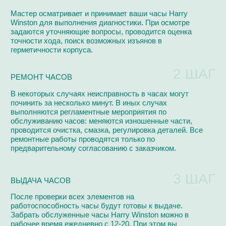
РЕМОНТИРУЕМ
Ремонтируем по регламенту фабрик-производителей на
высокоточном европейском оборудовании
Audemars Piguet
Van Der Bauwede
Blancpain
Girard Perregaux
Breguet
Harry Winston
Breitling
Hublot
Cartier
IWC
Chanel
Omega
Van Cleef & Arpels
Patek Philippe
Chopard
Panerai
Vianney Halter
Urwerk
Perrelet
Corum
Roger Dubuis
Franck Muller
Rolex
Jacob & Co
Tag Heuer
Jaeger-LeCoultre
Ulysse Nardin
Longines
Vacheron Constantin
Maurice Lacroix
Zenith
Tiffany & Co
Tudor
Смотреть все бренды