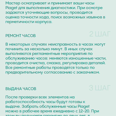
РЕМОНТИРУЕМ
Ремонтируем по регламенту фабрик-
производителей на высокоточном европейском
оборудовании
Audemars Piguet
Van Der Bauwede
Blancpain
Girard Perregaux
Breguet
Harry Winston
Breitling
Hublot
Cartier
IWC
Chanel
Omega
Van Cleef & Arpels
Patek Philippe
Chopard
Panerai
Vianney Halter
Urwerk
Perrelet
Corum
Roger Dubuis
Franck Muller
Rolex
Jacob & Co
Tag Heuer
Jaeger-LeCoultre
Ulysse Nardin
Longines
Vacheron Constantin
Maurice Lacroix
Zenith
Tiffany & Co
Tudor
Смотреть все бренды