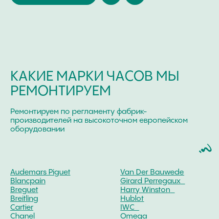
Поиск
часовой центр
г. Москва, Гоголевский бульвар, дом 17, стр. 1
Ежедневно с 12 до 20
chronomat.info@mail.ru
Покупка /
+7-999-67-77-011
продажа
Сервис /
+ 7-999-67-77-011
ремонт
ЧАСОВАЯ МАСТЕРСКАЯ
СКУПКА ЧАСОВ
ОТЗЫВЫ
О ЧАСОВОМ ЦЕНТРЕ