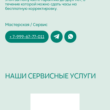
ЗДРАВСТВУЙТЕ!
Я ДМИТРИЙ ЧУЙКОВ,
ЧАСОВОЙ МАСТЕР
ОПЫТ РАБОТЫ В СФЕРЕ ЧАСОВОГО СЕРВИСА:
> 20 ЛЕТ
ОБУЧЕНИЕ В КОМПАНИЯХ:
Omega, Breitling,
Ulysse Nardin, Longines, Tissot
СЕРТИФИКАТ ПО РАБОТЕ С КАЛИБРАМИ:
ЕТА 7750, Dubois Depraz,
Minerva, Co- Axial