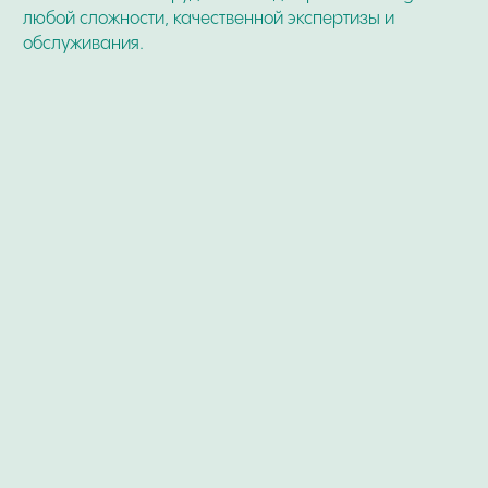
Мастерская / Сервис
+ 7-999-67-77-011
г. Москва, Кутузовский пр-кт, 24
Ежедневно с 12:00 до 20:00
О нашем специалисте