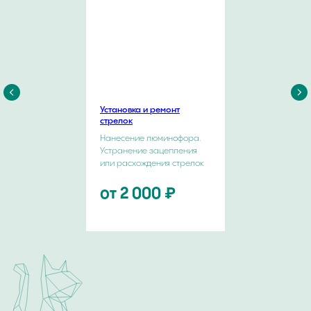
Хочу поделиться информацией о себе и рассказать
о страсти к часовому искусству.
Установка и ремонт
Стартовой площадкой была компания Swatch Group.
стрелок
В рамках SG я имел уникальную возможность
побывать на многих известных часовых мануфактурах,
Нанесение люминофора.
пройти обучение и повысить профессиональную
Устранение зацепления
квалификацию в таких компаниях, как Omega, Breitling,
Ulysse Nardin, Longines, Tissot и другие.
или расхождения стрелок
Являюсь сертифицированным мастером по работе
от 2 000 ₽
с калибрами ЕТА 7750, Dubois Depraz, Minerva, Co-
Axial, имею успешный опыт работы с эксклюзивными
мануфактурными механизмами известных Часовых
Домов.
ОТЗЫВЫ О НАШЕЙ РАБОТЕ