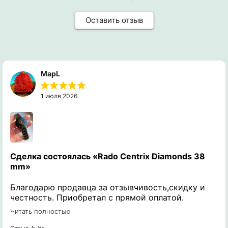
Оставить отзыв
MapL
1 июля 2026
Сделка состоялась
«Rado Centrix Diamonds 38
mm»
Благодарю продавца за отзывчивость,скидку и
честность. Приобретал с прямой оплатой.
Получил именно те часы о которых
Читать полностью
интересовался и задавал вопросы. Рекомендую к
сотрудничеству!