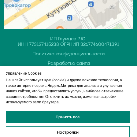
Управление Cookies
Наш сайт использует куки (cookie) и другие похожие технологии, а
также интернет-сервис Яндекс.Метрика для анализа и улучшения
наших сайтов, чтобы предоставлять услуги, наиболее отвечающие
вашим потребностям. Отключить их можно, изменив настройки
Обращаем ваше внимание на то, что данный интернет-сайт, а также
используемого вами браузера.
вся информация о товарах и ценах, предоставленная на нём, носит
исключительно информационный характер и ни при каких условиях
не является публичной офертой, определяемой положениями Статьи
Принять все
437 Гражданского кодекса Российской Федерации.
Настройки