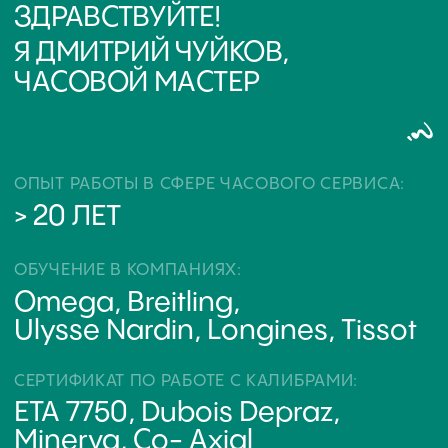
ИП Глумцев Р.Ю.
ИНН 773127415238 ОГРНИП 326774600471391
Политика конфиденциальности
Разработка сайта
© Chronomat, 2026