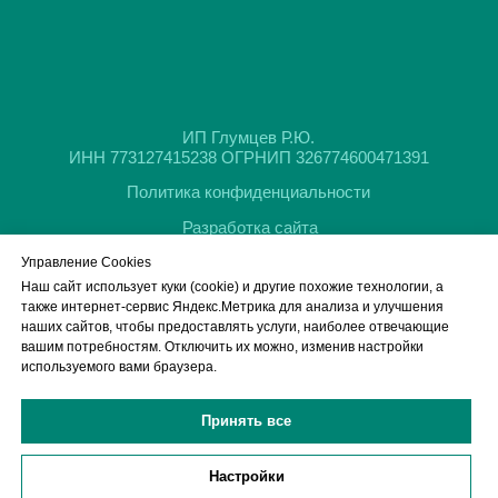
Управление Cookies
Наш сайт использует куки (cookie) и другие похожие технологии, а
также интернет-сервис Яндекс.Метрика для анализа и улучшения
наших сайтов, чтобы предоставлять услуги, наиболее отвечающие
вашим потребностям. Отключить их можно, изменив настройки
Обращаем ваше внимание на то, что данный интернет-сайт, а также
используемого вами браузера.
вся информация о товарах и ценах, предоставленная на нём, носит
исключительно информационный характер и ни при каких условиях не
является публичной офертой, определяемой положениями Статьи
Принять все
437 Гражданского кодекса Российской Федерации.
Настройки