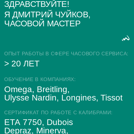
ИП Глумцев Р.Ю.
ИНН 773127415238 ОГРНИП 326774600471391
Политика конфиденциальности
Разработка сайта
© Chronomat, 2026