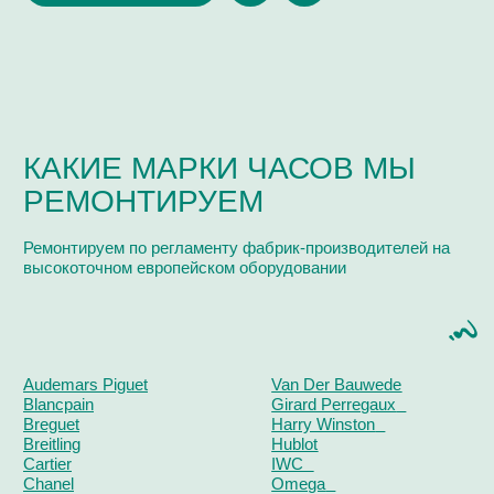
Поиск
часовой центр
г. Москва, Гоголевский бульвар, дом 17, стр. 1
Ежедневно с 12 до 20
chronomat.info@mail.ru
Покупка /
+7-999-67-77-011
продажа
Сервис /
+ 7-999-67-77-011
ремонт
ЧАСОВАЯ МАСТЕРСКАЯ
СКУПКА ЧАСОВ
ОТЗЫВЫ
О ЧАСОВОМ ЦЕНТРЕ