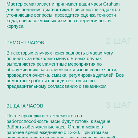
РЕМОНТИРУЕМ
Ремонтируем по регламенту фабрик-производителей на
высокоточном европейском оборудовании
Audemars Piguet
Van Der Bauwede
Blancpain
Girard Perregaux
Breguet
Harry Winston
Breitling
Hublot
Cartier
IWC
Chanel
Omega
Van Cleef & Arpels
Patek Philippe
Chopard
Panerai
Vianney Halter
Urwerk
Perrelet
Corum
Roger Dubuis
Franck Muller
Rolex
Jacob & Co
Tag Heuer
Jaeger-LeCoultre
Ulysse Nardin
Longines
Vacheron Constantin
Maurice Lacroix
Zenith
Tiffany & Co
Tudor
Смотреть все бренды