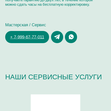
ЗДРАВСТВУЙТЕ!
Я ДМИТРИЙ ЧУЙКОВ,
ЧАСОВОЙ МАСТЕР
ОПЫТ РАБОТЫ В СФЕРЕ ЧАСОВОГО СЕРВИСА:
> 20 ЛЕТ
ОБУЧЕНИЕ В КОМПАНИЯХ:
Omega, Breitling,
Ulysse Nardin, Longines, Tissot
СЕРТИФИКАТ ПО РАБОТЕ С КАЛИБРАМИ:
ЕТА 7750, Dubois
Depraz, Minerva,
Co- Axial