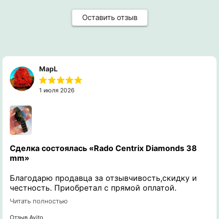
Оставить отзыв
MapL
1 июля 2026
Сделка состоялась
«Rado Centrix Diamonds 38
mm»
Благодарю продавца за отзывчивость,скидку и
честность. Приобретал с прямой оплатой.
Получил именно те часы о которых
Читать полностью
интересовался и задавал вопросы. Рекомендую к
сотрудничеству!
Отзыв Avito