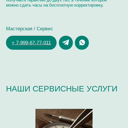
ЗДРАВСТВУЙТЕ!
Я ДМИТРИЙ ЧУЙКОВ,
ЧАСОВОЙ МАСТЕР
ОПЫТ РАБОТЫ В СФЕРЕ ЧАСОВОГО СЕРВИСА:
> 20 ЛЕТ
ОБУЧЕНИЕ В КОМПАНИЯХ:
Omega, Breitling,
Ulysse Nardin, Longines, Tissot
СЕРТИФИКАТ ПО РАБОТЕ С КАЛИБРАМИ:
ЕТА 7750, Dubois
Depraz, Minerva,
Co- Axial