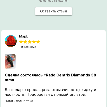
На основе
63
оценок
Оставить отзыв
MapL
1 июля 2026
Сделка состоялась
«Rado Centrix Diamonds 38
mm»
Благодарю продавца за отзывчивость,скидку и
честность. Приобретал с прямой оплатой.
Получил именно те часы о которых
Читать полностью
интересовался и задавал вопросы. Рекомендую к