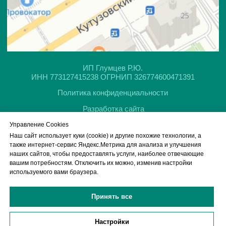
Управление Cookies
Наш сайт использует куки (cookie) и другие похожие технологии, а
также интернет-сервис Яндекс.Метрика для анализа и улучшения
наших сайтов, чтобы предоставлять услуги, наиболее отвечающие
вашим потребностям. Отключить их можно, изменив настройки
Обращаем ваше внимание на то, что данный интернет-сайт, а также
используемого вами браузера.
вся информация о товарах и ценах, предоставленная на нём, носит
исключительно информационный характер и ни при каких условиях не
является публичной офертой, определяемой положениями Статьи
Принять все
437 Гражданского кодекса Российской Федерации.
Настройки