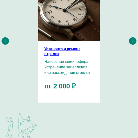
Хочу поделиться информацией о себе и рассказать
о страсти к часовому искусству.
Установка и ремонт
Стартовой площадкой была компания Swatch Group.
стрелок
В рамках SG я имел уникальную возможность побывать
на многих известных часовых мануфактурах, пройти
Нанесение люминофора.
обучение и повысить профессиональную квалификацию
Устранение зацепления
в таких компаниях, как Omega, Breitling, Ulysse Nardin,
или расхождения стрелок
Longines, Tissot и другие.
от 2 000 ₽
Являюсь сертифицированным мастером по работе
с калибрами ЕТА 7750, Dubois Depraz, Minerva, Co-Axial,
имею успешный опыт работы с эксклюзивными
мануфактурными механизмами известных Часовых
Домов.
ОТЗЫВЫ О НАШЕЙ РАБОТЕ