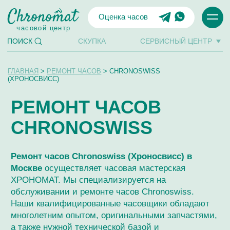
Оценка часов
часовой центр
СКУПКА
СЕРВИСНЫЙ ЦЕНТР
ПОИСК
ГЛАВНАЯ
>
РЕМОНТ ЧАСОВ
> CHRONOSWISS
(ХРОНОСВИСС)
РЕМОНТ ЧАСОВ
CHRONOSWISS
Ремонт часов Chronoswiss (Хроносвисс) в
Москве
осуществляет часовая мастерская
ХРОНОМАТ. Мы специализируется на
обслуживании и ремонте часов Chronoswiss.
Наши квалифицированные часовщики обладают
многолетним опытом, оригинальными запчастями,
а также нужной технической базой и
высокоточным оборудованием для ремонта
Chronoswiss любой сложности, качественной
экспертизы и обслуживания.