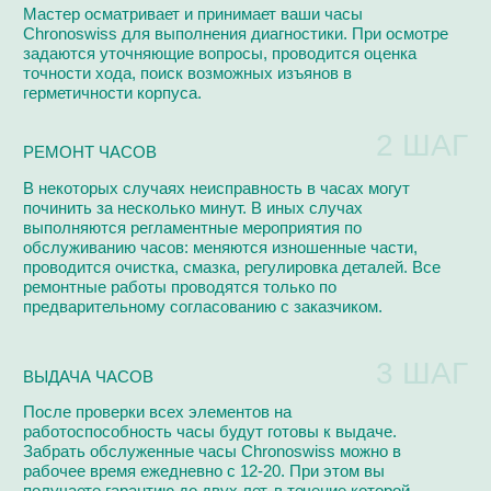
РЕМОНТИРУЕМ
Ремонтируем по регламенту фабрик-производителей на
высокоточном европейском оборудовании
Audemars Piguet
Van Der Bauwede
Blancpain
Girard Perregaux
Breguet
Harry Winston
Breitling
Hublot
Cartier
IWC
Chanel
Omega
Van Cleef & Arpels
Patek Philippe
Chopard
Panerai
Vianney Halter
Urwerk
Perrelet
Corum
Roger Dubuis
Franck Muller
Rolex
Jacob & Co
Tag Heuer
Jaeger-LeCoultre
Ulysse Nardin
Longines
Vacheron Constantin
Maurice Lacroix
Zenith
Tiffany & Co
Tudor
Смотреть все бренды