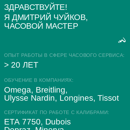
ИП Глумцев Р.Ю.
ИНН 773127415238 ОГРНИП 326774600471391
Политика конфиденциальности
Разработка сайта
© Chronomat, 2026