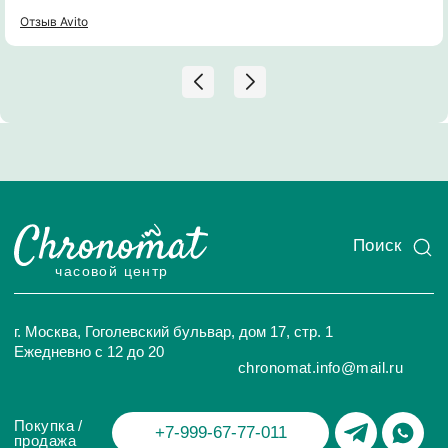
интересовался и задавал вопросы. Рекомендую к
сотрудничеству!
Отзыв Avito