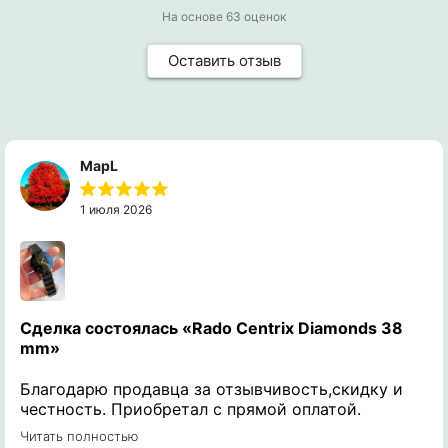
На основе
63
оценок
Оставить отзыв
MapL
1 июля 2026
Сделка состоялась
«Rado Centrix Diamonds 38
mm»
Благодарю продавца за отзывчивость,скидку и
честность. Приобретал с прямой оплатой.
Получил именно те часы о которых
Читать полностью