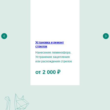
Хочу поделиться информацией о себе и рассказать
о страсти к часовому искусству.
Установка и ремонт
Стартовой площадкой была компания Swatch Group.
стрелок
В рамках SG я имел уникальную возможность побывать
на многих известных часовых мануфактурах, пройти
Нанесение люминофора.
обучение и повысить профессиональную квалификацию
Устранение зацепления
в таких компаниях, как Omega, Breitling, Ulysse Nardin,
Longines, Tissot и другие.
или расхождения стрелок
Являюсь сертифицированным мастером по работе
от 2 000 ₽
с калибрами ЕТА 7750, Dubois Depraz, Minerva, Co-Axial,
имею успешный опыт работы с эксклюзивными
мануфактурными механизмами известных Часовых
Домов.