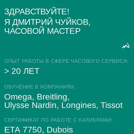
ИП Глумцев Р.Ю.
ИНН 773127415238 ОГРНИП 326774600471391
Политика конфиденциальности
Разработка сайта
© Chronomat, 2026