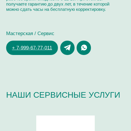
ЗДРАВСТВУЙТЕ!
Я ДМИТРИЙ ЧУЙКОВ,
ЧАСОВОЙ МАСТЕР
ОПЫТ РАБОТЫ В СФЕРЕ ЧАСОВОГО СЕРВИСА:
> 20 ЛЕТ
ОБУЧЕНИЕ В КОМПАНИЯХ:
Omega, Breitling,
Ulysse Nardin, Longines, Tissot
СЕРТИФИКАТ ПО РАБОТЕ С КАЛИБРАМИ:
ЕТА 7750, Dubois
Depraz, Minerva,
Co- Axial