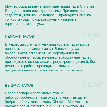
РЕМОНТИРУЕМ
Ремонтируем по регламенту фабрик-производителей на
высокоточном европейском оборудовании
Audemars Piguet
Van Der Bauwede
Blancpain
Girard Perregaux
Breguet
Harry Winston
Breitling
Hublot
Cartier
IWC
Chanel
Omega
Van Cleef & Arpels
Patek Philippe
Chopard
Panerai
Vianney Halter
Urwerk
Perrelet
Corum
Roger Dubuis
Franck Muller
Rolex
Jacob & Co
Tag Heuer
Jaeger-LeCoultre
Ulysse Nardin
Longines
Vacheron Constantin
Maurice Lacroix
Zenith
Tiffany & Co
Tudor
Смотреть все бренды