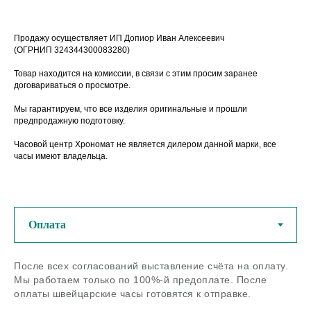
Продажу осуществляет ИП Допиор Иван Алексеевич
(ОГРНИП 324344300083280)
Товар находится на комиссии, в связи с этим просим заранее
договариваться о просмотре.
Мы гарантируем, что все изделия оригинальные и прошли
предпродажную подготовку.
Часовой центр Хрономат не является дилером данной марки, все
часы имеют владельца.
У нас можно купить
оригинальные швейцарские
часы из любого региона РФ
После всех согласований выставление счёта на оплату.
Если остались вопросы - задайте
Мы работаем только по 100%-й предоплате. После
нам их по телефону или в
оплаты швейцарские часы готовятся к отправке.
мессенджерах