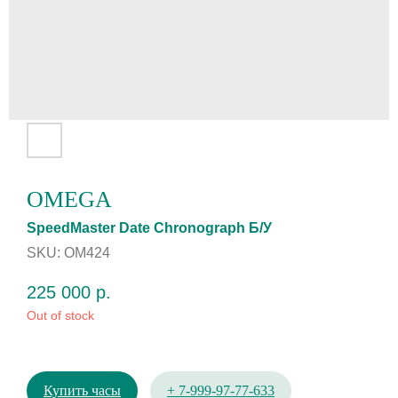
OMEGA
SpeedMaster Date Chronograph Б/У
SKU:
OM424
225 000
р.
Out of stock
Купить часы
+ 7-999-97-77-633