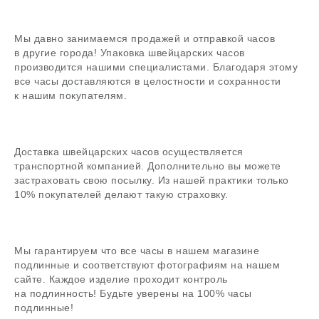
Задать вопрос
Мы давно занимаемся продажей и отправкой часов
в другие города! Упаковка швейцарских часов
В магазин
производится нашими специалистами. Благодаря этому
все часы доставляются в целостности и сохранности
к нашим покупателям.
Поиск
Доставка швейцарских часов осуществляется
часовой центр
транспортной компанией. Дополнительно вы можете
застраховать свою посылку. Из нашей практики только
г. Москва, Гоголевский бульвар, дом 17, стр. 1
10% покупателей делают такую страховку.
Ежедневно с 12 до 20
chronomat.info@mail.ru
Покупка /
+7-999-67-77-011
продажа
Мы гарантируем что все часы в нашем магазине
подлинные и соответствуют фотографиям на нашем
Сервис /
+7-999-67-77-011
ремонт
сайте. Каждое изделие проходит контроль
на подлинность! Будьте уверены на 100% часы
подлинные!