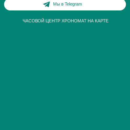
ИП Глумцев Р.Ю.
ИНН 773127415238 ОГРНИП 326774600471391
Политика конфиденциальности
Разработка сайта
© Chronomat, 2026