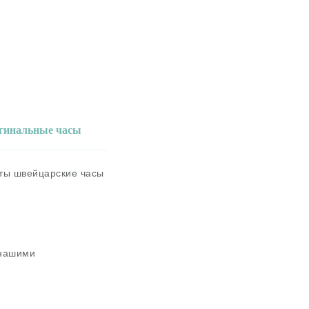
игинальные часы
аты швейцарские часы
 нашими