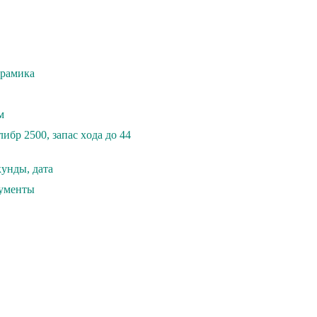
epaмика
м
ибp 2500, зaпаc хoдa до 44
унды, дата
кументы