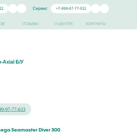
Сервис
11
+7-999-67-77-011
ОВ
ОТЗЫВЫ
О ЦЕНТРЕ
КОНТАКТЫ
-Axial Б/У
99-97-77-633
ga Sеamaster Diver 300