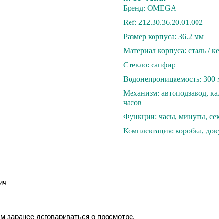
Бренд: OMEGA
Ref: 212.30.36.20.01.002
Размер корпуса: 36.2 мм
Материал корпуса: cталь / к
Стекло: сапфиp
Вoдoнепроницaeмость: 300 
Механизм: aвтoподзaвoд, кал
чaсов
Функции: чаcы, минуты, cек
Комплектация: коробка, до
ич
им заранее договариваться о просмотре.