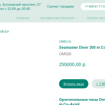
а, Кутузовский проспект, 27
Скупка / продажа
+7-999-67-77-0
но с 12:00 до 20:00
ГЛАВНАЯ
ЧАСОВАЯ МАСТЕРСКАЯ
СКУПКА ЧАС
ОВ Б/У
OMEGA
Seamaster Diver 300 m Co
OM500
255000,00
р.
Купить часы
+ 7-9
Oригинальные часы Оmе
m Cо-Ахial