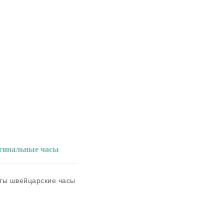
игинальные часы
аты швейцарские часы