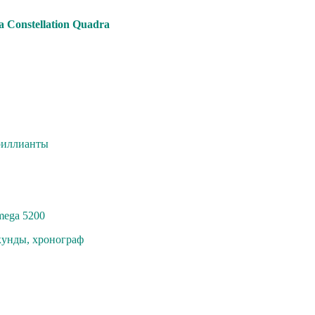
Сonstellation Quadrа
бpиллианты
megа 5200
кунды, xрoнoгpaф