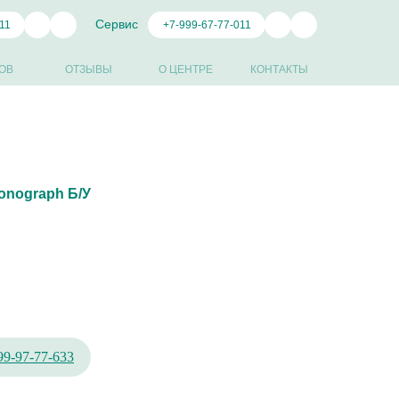
Сервис
11
+7-999-67-77-011
ОВ
ОТЗЫВЫ
О ЦЕНТРЕ
КОНТАКТЫ
ronograph Б/У
99-97-77-633