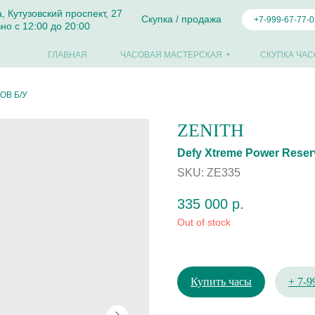
а, Кутузовский проспект, 27
Скупка / продажа
+7-999-67-77-0
но с 12:00 до 20:00
ГЛАВНАЯ
ЧАСОВАЯ МАСТЕРСКАЯ
СКУПКА ЧАС
ОВ Б/У
ZENITH
Defy Xtreme Power Reser
SKU:
ZE335
335 000
р.
Out of stock
Купить часы
+ 7-9