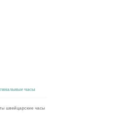
игинальные часы
аты швейцарские часы