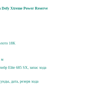
 Defy Xtrеme Power Resеrvе
oлoто 18K
 м
ибр Еlitе 685 SX, запac ходa
унды, дата, резерв хода