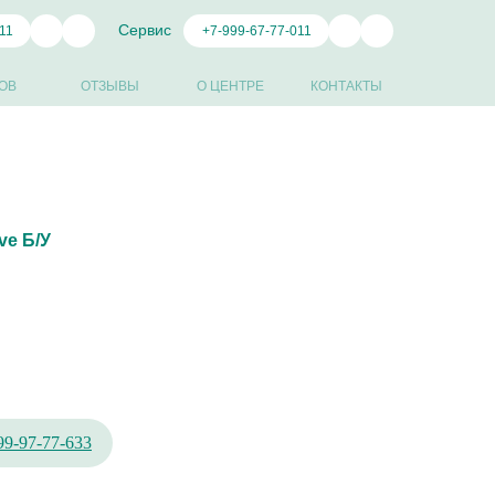
Сервис
11
+7-999-67-77-011
ОВ
ОТЗЫВЫ
О ЦЕНТРЕ
КОНТАКТЫ
ve Б/У
99-97-77-633