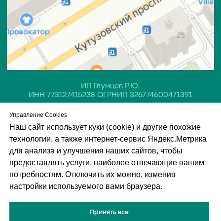
Управление Cookies
Наш сайт использует куки (cookie) и другие похожие
технологии, а также интернет-сервис Яндекс.Метрика
для анализа и улучшения наших сайтов, чтобы
предоставлять услуги, наиболее отвечающие вашим
потребностям. Отключить их можно, изменив
настройки используемого вами браузера.
Обращаем ваше внимание на то, что данный интернет-сайт, а также
вся информация о товарах и ценах, предоставленная на нём, носит
исключительно информационный характер и ни при каких условиях
не является публичной офертой, определяемой положениями Статьи
Принять все
437 Гражданского кодекса Российской Федерации.