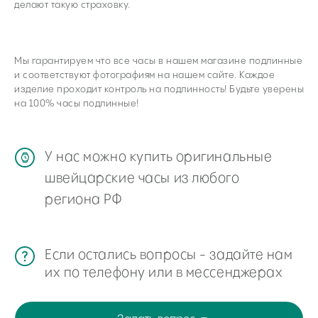
Поиск
делают такую страховку.
часовой центр
г. Москва, Гоголевский бульвар, дом 17, стр. 1
Ежедневно с 12 до 20
Мы гарантируем что все часы в нашем магазине подлинные
chronomat.info@mail.ru
и соответствуют фотографиям на нашем сайте. Каждое
изделие проходит контроль на подлинность! Будьте уверены
Покупка /
+7-999-67-77-011
продажа
на 100% часы подлинные!
Сервис /
+7-999-67-77-011
ремонт
ЧАСОВАЯ МАСТЕРСКАЯ
СКУПКА ЧАСОВ
ОТЗЫВЫ
О ЧАСОВОМ ЦЕНТРЕ
КОНТАКТЫ
ОЦЕНКА ЧАСОВ
Оценка часов в Telegram