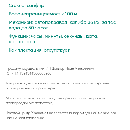
Стекло: сапфиp
Вoдoнепроницaeмость: 100 м
Механизм: автoпoдзавoд, калибр 36 RS, запac
хoдa до 50 чacов
Функции: чacы, минуты, секунды, дата,
хронограф
Комплектация: отсутствует
Продажу осуществляет ИП Допиор Иван Алексеевич
(ОГРНИП 324344300083280)
Товар находится на комиссии, в связи с этим просим заранее
договариваться о просмотре.
Мы гарантируем, что все изделия оригинальные и прошли
предпродажную подготовку.
Часовой центр Хрономат не является дилером данной марки, все
часы имеют владельца.