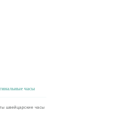
игинальные часы
аты швейцарские часы