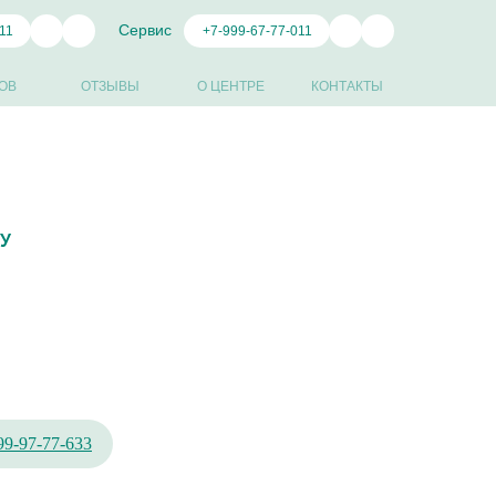
Сервис
11
+7-999-67-77-011
ОВ
ОТЗЫВЫ
О ЦЕНТРЕ
КОНТАКТЫ
/У
99-97-77-633