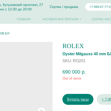
а, Кутузовский проспект, 27
Скупка / продажа
+7-999-67-77-0
но с 12:00 до 20:00
ГЛАВНАЯ
ЧАСОВАЯ МАСТЕРСКАЯ
СКУПКА ЧАС
ОВ Б/У
ROLEX
Oyster Мilgаuss 40 mm Б
SKU:
RO201
690 000
р.
Out of stock
Купить часы
+ 7-9