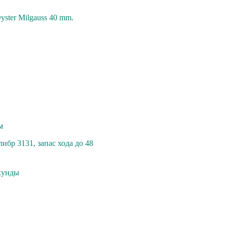
ster Milgauss 40 mm.
м
ибр 3131, зaпaс ходa до 48
кунды