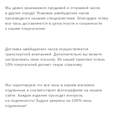
Мы давно занимаемся продажей и отправкой часов
в другие города! Упаковка швейцарских часов
производится нашими специалистами. Благодаря этому
В магазин
все часы доставляются в целостности и сохранности
к нашим покупателям.
Доставка швейцарских часов осуществляется
Поиск
транспортной компанией. Дополнительно вы можете
часовой центр
застраховать свою посылку. Из нашей практики только
10% покупателей делают такую страховку.
г. Москва, Гоголевский бульвар, дом 17, стр. 1
Ежедневно с 12 до 20
chronomat.info@mail.ru
Покупка /
+7-999-67-77-011
Мы гарантируем что все часы в нашем магазине
продажа
подлинные и соответствуют фотографиям на нашем
Сервис /
+7-999-67-77-011
сайте. Каждое изделие проходит контроль
ремонт
на подлинность! Будьте уверены на 100% часы
подлинные!
ЧАСОВАЯ МАСТЕРСКАЯ
СКУПКА ЧАСОВ