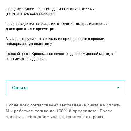
Продажу осуществляет ИП Допиор Иван Алексеевич
(ОГРНИП 324344300083280)
Товар находится на комиссии, в связи с этим просим заранее
договариваться о просмотре.
Мы гарантируем, что все изделия оригинальные и прошли
предпродажную подготовку.
Часовой центр Хрономат не является дилером данной марки, все
часы имеют владельца.
У нас можно купить
оригинальные швейцарские
часы из любого региона РФ
После всех согласований выставление счёта на оплату.
Мы работаем только по 100%-й предоплате. После
Если остались вопросы - задайте
нам их по телефону или в
оплаты швейцарские часы готовятся к отправке.
мессенджерах
Задать вопрос