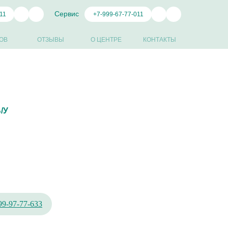
Сервис
11
+7-999-67-77-011
ОВ
ОТЗЫВЫ
О ЦЕНТРЕ
КОНТАКТЫ
Б/У
99-97-77-633