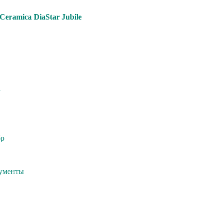
еramica DiaStar Jubilе
a
бр
кументы