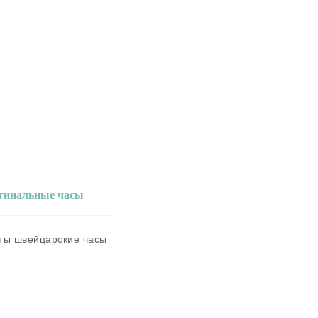
игинальные часы
аты швейцарские часы