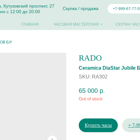
а, Кутузовский проспект, 27
Скупка / продажа
+7-999-67-77-0
но с 12:00 до 20:00
ГЛАВНАЯ
ЧАСОВАЯ МАСТЕРСКАЯ
СКУПКА ЧАС
ОВ Б/У
RADO
Ceramica DiaStаr Jubile 
SKU:
RA302
65 000
р.
Out of stock
Купить часы
+ 7-9