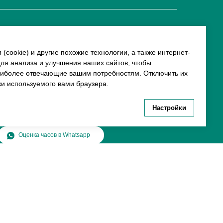
О ЧАСОВОМ ЦЕНТРЕ
ЧАСОВОЙ ЦЕНТР
г. Москва,
ОТЗЫВЫ
 (cookie) и другие похожие технологии, а также интернет-
Гоголевский бульвар, дом 17,
ля анализа и улучшения наших сайтов, чтобы
КОНТАКТЫ
стр. 1
наиболее отвечающие вашим потребностям. Отключить их
Ежедневно с 12:00 до 20:00
ки используемого вами браузера.
chronomat.info@mail.ru
Настройки
Оценка часов в Whatsapp
Разработка сайта
© Chronomat, 2026
товарах и ценах, предоставленная на нём, носит
ичной офертой, определяемой положениями Статьи 437