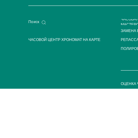
ЧАСОВА
Поиск
МАСТЕР
ЗАМЕНА 
ЧАСОВОЙ ЦЕНТР ХРОНОМАТ НА КАРТЕ
РЕПАСС
ПОЛИРОВ
ОЦЕНКА 
ИП Глумц
ИНН 773
ОГРНИП
32677460
Обращаем 
исключит