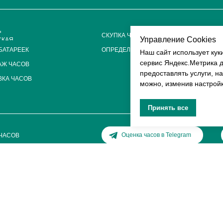
Я
СКУПКА ЧАСОВ
Управление Cookies
СКАЯ
БАТАРЕЕК
ОПРЕДЕЛЕНИЕ ПОДЛИННОСТИ
Наш сайт использует куки
сервис Яндекс.Метрика д
АЖ ЧАСОВ
предоставлять услуги, 
КА ЧАСОВ
можно, изменив настрой
Принять все
Оценка часов в Telegram
ЧАСОВ
ев Р.Ю.
127415238
Политика конфиденциальности
0471391
ваше внимание на то, что данный интернет-сайт, а также вся информация о 
ельно информационный характер и ни при каких условиях не является публ