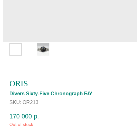
ORIS
Divers Sixty-Five Chrоnоgrаph Б/У
SKU:
OR213
170 000
р.
Out of stock