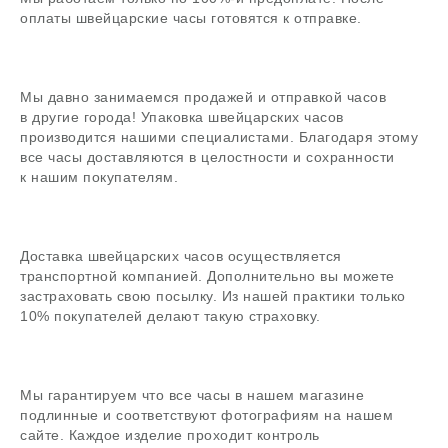
мессенджерах
оплаты швейцарские часы готовятся к отправке.
Задать вопрос
Мы давно занимаемся продажей и отправкой часов
в другие города! Упаковка швейцарских часов
В магазин
производится нашими специалистами. Благодаря этому
все часы доставляются в целостности и сохранности
к нашим покупателям.
Поиск
Доставка швейцарских часов осуществляется
часовой центр
транспортной компанией. Дополнительно вы можете
застраховать свою посылку. Из нашей практики только
г. Москва, Гоголевский бульвар, дом 17, стр. 1
Ежедневно с 12 до 20
10% покупателей делают такую страховку.
chronomat.info@mail.ru
Покупка /
+7-999-67-77-011
продажа
Мы гарантируем что все часы в нашем магазине
Сервис /
+7-999-67-77-011
подлинные и соответствуют фотографиям на нашем
ремонт
сайте. Каждое изделие проходит контроль