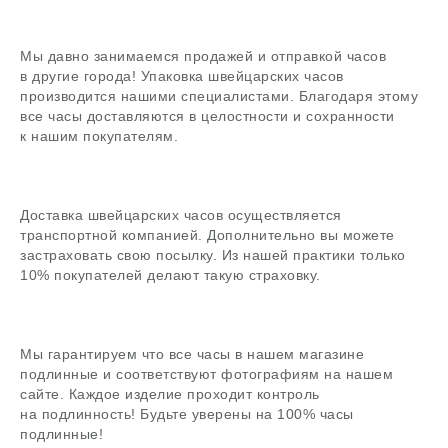
Задать вопрос
Мы давно занимаемся продажей и отправкой часов
в другие города! Упаковка швейцарских часов
В магазин
производится нашими специалистами. Благодаря этому
все часы доставляются в целостности и сохранности
к нашим покупателям.
Поиск
Доставка швейцарских часов осуществляется
часовой центр
транспортной компанией. Дополнительно вы можете
застраховать свою посылку. Из нашей практики только
г. Москва, Гоголевский бульвар, дом 17, стр. 1
10% покупателей делают такую страховку.
Ежедневно с 12 до 20
chronomat.info@mail.ru
Покупка /
+7-999-67-77-011
продажа
Мы гарантируем что все часы в нашем магазине
подлинные и соответствуют фотографиям на нашем
Сервис /
+7-999-67-77-011
ремонт
сайте. Каждое изделие проходит контроль
на подлинность! Будьте уверены на 100% часы
подлинные!