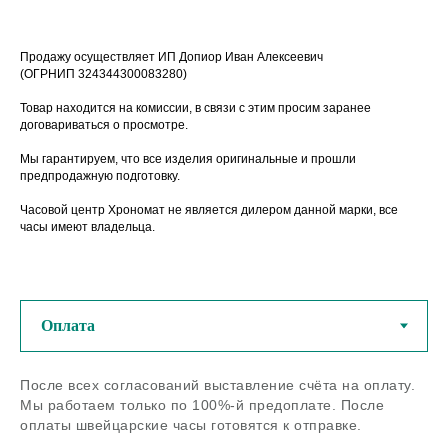
Продажу осуществляет ИП Допиор Иван Алексеевич
(ОГРНИП 324344300083280)
Товар находится на комиссии, в связи с этим просим заранее
договариваться о просмотре.
Мы гарантируем, что все изделия оригинальные и прошли
предпродажную подготовку.
Часовой центр Хрономат не является дилером данной марки, все
часы имеют владельца.
У нас можно купить
оригинальные швейцарские
часы из любого региона РФ
После всех согласований выставление счёта на оплату.
Если остались вопросы - задайте
Мы работаем только по 100%-й предоплате. После
нам их по телефону или в
оплаты швейцарские часы готовятся к отправке.
мессенджерах