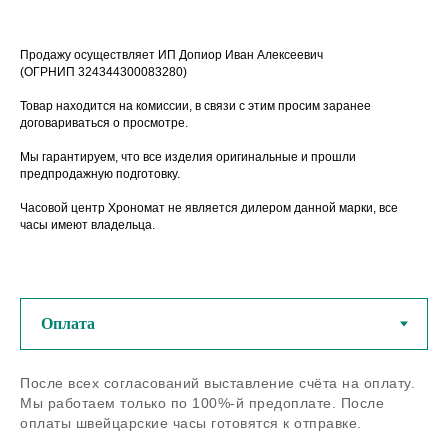
Продажу осуществляет ИП Допиор Иван Алексеевич
(ОГРНИП 324344300083280)
Товар находится на комиссии, в связи с этим просим заранее
договариваться о просмотре.
Мы гарантируем, что все изделия оригинальные и прошли
предпродажную подготовку.
Часовой центр Хрономат не является дилером данной марки, все
часы имеют владельца.
У нас можно купить
оригинальные швейцарские
часы из любого региона РФ
После всех согласований выставление счёта на оплату.
Если остались вопросы - задайте
Мы работаем только по 100%-й предоплате. После
нам их по телефону или в
оплаты швейцарские часы готовятся к отправке.
мессенджерах