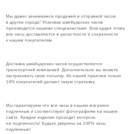
Задать вопрос
Мы давно занимаемся продажей и отправкой часов
в другие города! Упаковка швейцарских часов
В магазин
производится нашими специалистами. Благодаря этому
все часы доставляются в целостности и сохранности
к нашим покупателям.
Поиск
Доставка швейцарских часов осуществляется
часовой центр
транспортной компанией. Дополнительно вы можете
застраховать свою посылку. Из нашей практики только
г. Москва, Гоголевский бульвар, дом 17, стр. 1
10% покупателей делают такую страховку.
Ежедневно с 12 до 20
chronomat.info@mail.ru
Покупка /
+7-999-67-77-011
продажа
Мы гарантируем что все часы в нашем магазине
подлинные и соответствуют фотографиям на нашем
Сервис /
+7-999-67-77-011
ремонт
сайте. Каждое изделие проходит контроль
на подлинность! Будьте уверены на 100% часы
подлинные!