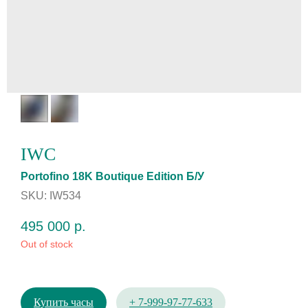
IWC
Portofino 18K Boutique Edition Б/У
SKU:
IW534
495 000
р.
Out of stock
Купить часы
+ 7-999-97-77-633