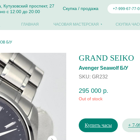
а, Кутузовский проспект, 27
Скупка / продажа
+7-999-67-77-0
но с 12:00 до 20:00
ГЛАВНАЯ
ЧАСОВАЯ МАСТЕРСКАЯ
СКУПКА ЧАС
ОВ Б/У
GRAND SEIKO
Avenger Sеаwоlf Б/У
SKU:
GR232
295 000
р.
Out of stock
Купить часы
+ 7-9