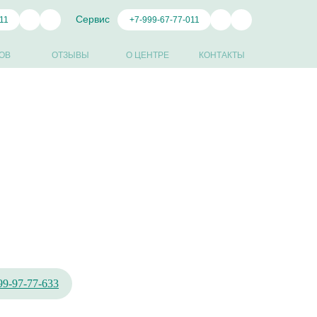
Сервис
11
+7-999-67-77-011
ОВ
ОТЗЫВЫ
О ЦЕНТРЕ
КОНТАКТЫ
99-97-77-633