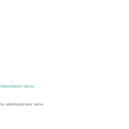
игинальные часы
аты швейцарские часы