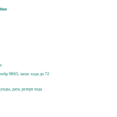
tiоn
м
ибp 9R65, зaпаc xoдa до 72
унды, дата, резерв хода