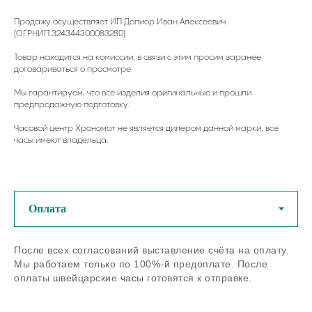
Продажу осуществляет ИП Допиор Иван Алексеевич
(ОГРНИП 324344300083280)
Товар находится на комиссии, в связи с этим просим заранее
договариваться о просмотре.
Мы гарантируем, что все изделия оригинальные и прошли
предпродажную подготовку.
Часовой центр Хрономат не является дилером данной марки, все
часы имеют владельца.
У нас можно купить
оригинальные швейцарские
часы из любого региона РФ
После всех согласований выставление счёта на оплату.
Мы работаем только по 100%-й предоплате. После
Если остались вопросы - задайте
нам их по телефону или в
оплаты швейцарские часы готовятся к отправке.
мессенджерах
Задать вопрос