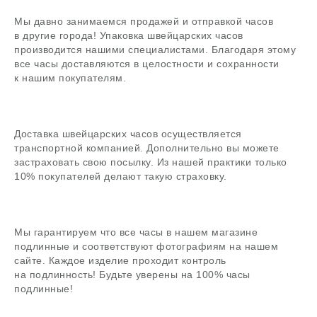
Мы давно занимаемся продажей и отправкой часов
в другие города! Упаковка швейцарских часов
производится нашими специалистами. Благодаря этому
В магазин
все часы доставляются в целостности и сохранности
к нашим покупателям.
Доставка швейцарских часов осуществляется
Поиск
транспортной компанией. Дополнительно вы можете
часовой центр
застраховать свою посылку. Из нашей практики только
10% покупателей делают такую страховку.
г. Москва, Гоголевский бульвар, дом 17, стр. 1
Ежедневно с 12 до 20
chronomat.info@mail.ru
Покупка /
+7-999-67-77-011
Мы гарантируем что все часы в нашем магазине
продажа
подлинные и соответствуют фотографиям на нашем
Сервис /
+7-999-67-77-011
сайте. Каждое изделие проходит контроль
ремонт
на подлинность! Будьте уверены на 100% часы
подлинные!
ЧАСОВАЯ МАСТЕРСКАЯ
СКУПКА ЧАСОВ