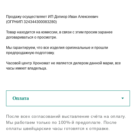
Продажу осуществляет ИП Допиор Иван Алексеевич
(ОГРНИП 324344300083280)
Товар находится на комиссии, в связи с этим просим заранее
договариваться о просмотре.
Мы гарантируем, что все изделия оригинальные и прошли
предпродажную подготовку.
Часовой центр Хрономат не является дилером данной марки, все
часы имеют владельца.
У нас можно купить
оригинальные швейцарские
часы из любого региона РФ
После всех согласований выставление счёта на оплату.
Если остались вопросы - задайте
Мы работаем только по 100%-й предоплате. После
нам их по телефону или в
оплаты швейцарские часы готовятся к отправке.
мессенджерах