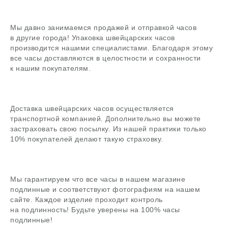
Задать вопрос
Мы давно занимаемся продажей и отправкой часов
в другие города! Упаковка швейцарских часов
В магазин
производится нашими специалистами. Благодаря этому
все часы доставляются в целостности и сохранности
к нашим покупателям.
Поиск
Доставка швейцарских часов осуществляется
часовой центр
транспортной компанией. Дополнительно вы можете
застраховать свою посылку. Из нашей практики только
г. Москва, Гоголевский бульвар, дом 17, стр. 1
10% покупателей делают такую страховку.
Ежедневно с 12 до 20
chronomat.info@mail.ru
Покупка /
+7-999-67-77-011
продажа
Мы гарантируем что все часы в нашем магазине
подлинные и соответствуют фотографиям на нашем
Сервис /
+7-999-67-77-011
ремонт
сайте. Каждое изделие проходит контроль
на подлинность! Будьте уверены на 100% часы
подлинные!