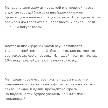
Мы давно занимаемся продажей и отправкой часов
в другие города! Упаковка швейцарских часов
производится нашими специалистами. Благодаря этому
В магазин
все часы доставляются в целостности и сохранности
к нашим покупателям.
Доставка швейцарских часов осуществляется
Поиск
транспортной компанией. Дополнительно вы можете
часовой центр
застраховать свою посылку. Из нашей практики только
10% покупателей делают такую страховку.
г. Москва, Гоголевский бульвар, дом 17, стр. 1
Ежедневно с 12 до 20
chronomat.info@mail.ru
Покупка /
+7-999-67-77-011
Мы гарантируем что все часы в нашем магазине
продажа
подлинные и соответствуют фотографиям на нашем
Сервис /
+7-999-67-77-011
сайте. Каждое изделие проходит контроль
ремонт
на подлинность! Будьте уверены на 100% часы
подлинные!
ЧАСОВАЯ МАСТЕРСКАЯ
СКУПКА ЧАСОВ