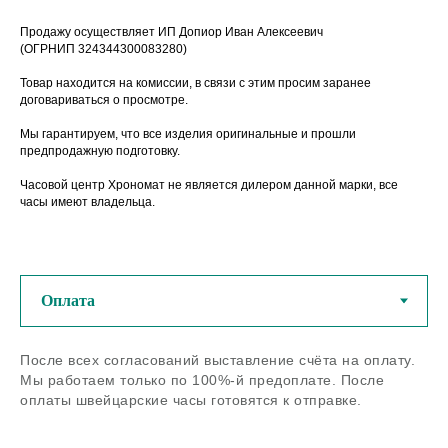
Продажу осуществляет ИП Допиор Иван Алексеевич
(ОГРНИП 324344300083280)
Товар находится на комиссии, в связи с этим просим заранее
договариваться о просмотре.
Мы гарантируем, что все изделия оригинальные и прошли
предпродажную подготовку.
Часовой центр Хрономат не является дилером данной марки, все
часы имеют владельца.
У нас можно купить
оригинальные швейцарские
часы из любого региона РФ
После всех согласований выставление счёта на оплату.
Мы работаем только по 100%-й предоплате. После
Если остались вопросы - задайте
нам их по телефону или в
оплаты швейцарские часы готовятся к отправке.
мессенджерах
Задать вопрос