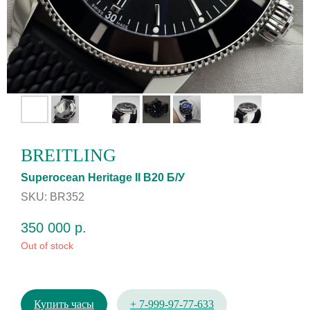
BREITLING
Superocean Heritage II B20 Б/У
SKU:
BR352
350 000
р.
Out of stock
Купить часы
+ 7-999-97-77-633