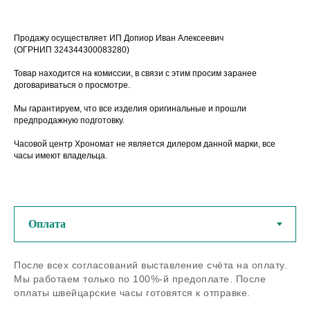
Продажу осуществляет ИП Допиор Иван Алексеевич
(ОГРНИП 324344300083280)
Товар находится на комиссии, в связи с этим просим заранее
договариваться о просмотре.
Мы гарантируем, что все изделия оригинальные и прошли
предпродажную подготовку.
Часовой центр Хрономат не является дилером данной марки, все
часы имеют владельца.
У нас можно купить
оригинальные швейцарские
часы из любого региона РФ
После всех согласований выставление счёта на оплату.
Если остались вопросы - задайте
Мы работаем только по 100%-й предоплате. После
нам их по телефону или в
оплаты швейцарские часы готовятся к отправке.
мессенджерах