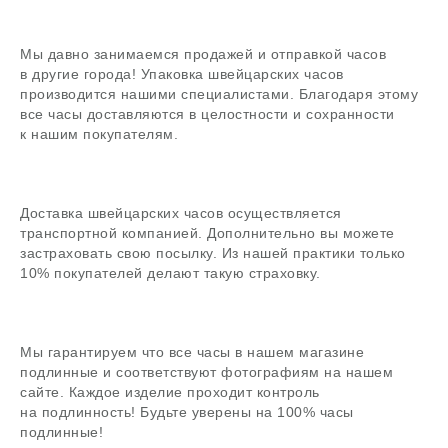
Задать вопрос
Мы давно занимаемся продажей и отправкой часов
в другие города! Упаковка швейцарских часов
В магазин
производится нашими специалистами. Благодаря этому
все часы доставляются в целостности и сохранности
к нашим покупателям.
Поиск
Доставка швейцарских часов осуществляется
часовой центр
транспортной компанией. Дополнительно вы можете
застраховать свою посылку. Из нашей практики только
г. Москва, Гоголевский бульвар, дом 17, стр. 1
10% покупателей делают такую страховку.
Ежедневно с 12 до 20
chronomat.info@mail.ru
Покупка /
+7-999-67-77-011
продажа
Мы гарантируем что все часы в нашем магазине
подлинные и соответствуют фотографиям на нашем
Сервис /
+7-999-67-77-011
ремонт
сайте. Каждое изделие проходит контроль
на подлинность! Будьте уверены на 100% часы
подлинные!