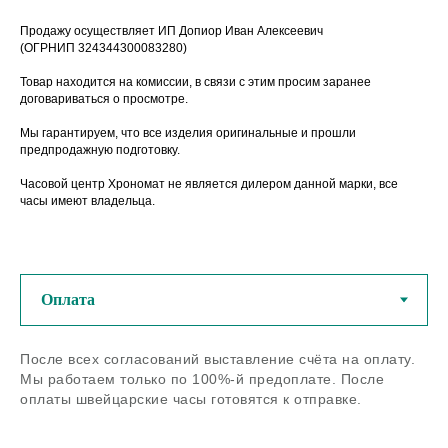
Продажу осуществляет ИП Допиор Иван Алексеевич
(ОГРНИП 324344300083280)
Товар находится на комиссии, в связи с этим просим заранее
договариваться о просмотре.
Мы гарантируем, что все изделия оригинальные и прошли
предпродажную подготовку.
Часовой центр Хрономат не является дилером данной марки, все
часы имеют владельца.
У нас можно купить
оригинальные швейцарские
часы из любого региона РФ
После всех согласований выставление счёта на оплату.
Мы работаем только по 100%-й предоплате. После
Если остались вопросы - задайте
нам их по телефону или в
оплаты швейцарские часы готовятся к отправке.
мессенджерах
Задать вопрос