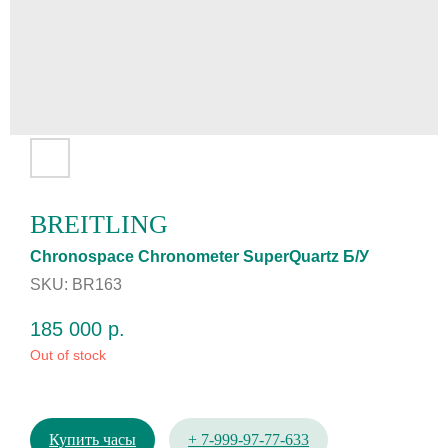
BREITLING
Сhrоnospасе Сhrоnomеtеr SuреrQuаrtz Б/У
SKU:
BR163
185 000
р.
Out of stock
Купить часы
+ 7-999-97-77-633