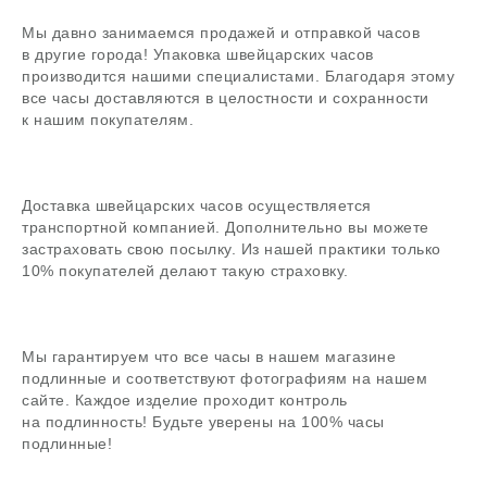
Мы давно занимаемся продажей и отправкой часов
в другие города! Упаковка швейцарских часов
производится нашими специалистами. Благодаря этому
В магазин
все часы доставляются в целостности и сохранности
к нашим покупателям.
Доставка швейцарских часов осуществляется
Поиск
транспортной компанией. Дополнительно вы можете
часовой центр
застраховать свою посылку. Из нашей практики только
10% покупателей делают такую страховку.
г. Москва, Гоголевский бульвар, дом 17, стр. 1
Ежедневно с 12 до 20
chronomat.info@mail.ru
Покупка /
+7-999-67-77-011
Мы гарантируем что все часы в нашем магазине
продажа
подлинные и соответствуют фотографиям на нашем
Сервис /
+7-999-67-77-011
сайте. Каждое изделие проходит контроль
ремонт
на подлинность! Будьте уверены на 100% часы
подлинные!
ЧАСОВАЯ МАСТЕРСКАЯ
СКУПКА ЧАСОВ