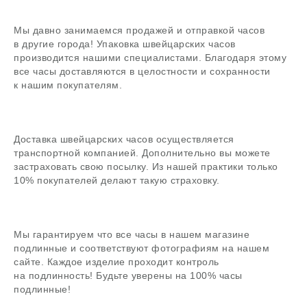
Задать вопрос
Мы давно занимаемся продажей и отправкой часов
в другие города! Упаковка швейцарских часов
В магазин
производится нашими специалистами. Благодаря этому
все часы доставляются в целостности и сохранности
к нашим покупателям.
Поиск
Доставка швейцарских часов осуществляется
часовой центр
транспортной компанией. Дополнительно вы можете
застраховать свою посылку. Из нашей практики только
г. Москва, Гоголевский бульвар, дом 17, стр. 1
10% покупателей делают такую страховку.
Ежедневно с 12 до 20
chronomat.info@mail.ru
Покупка /
+7-999-67-77-011
продажа
Мы гарантируем что все часы в нашем магазине
подлинные и соответствуют фотографиям на нашем
Сервис /
+7-999-67-77-011
ремонт
сайте. Каждое изделие проходит контроль
на подлинность! Будьте уверены на 100% часы
подлинные!