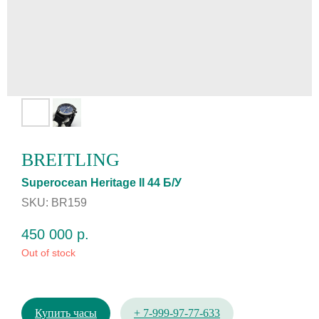
BREITLING
Superocean Heritage II 44 Б/У
SKU:
BR159
450 000
р.
Out of stock
Купить часы
+ 7-999-97-77-633