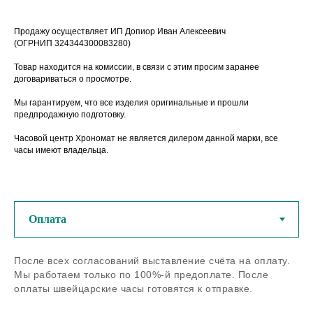
Продажу осуществляет ИП Допиор Иван Алексеевич
(ОГРНИП 324344300083280)
Товар находится на комиссии, в связи с этим просим заранее
договариваться о просмотре.
Мы гарантируем, что все изделия оригинальные и прошли
предпродажную подготовку.
Часовой центр Хрономат не является дилером данной марки, все
часы имеют владельца.
У нас можно купить
оригинальные швейцарские
часы из любого региона РФ
После всех согласований выставление счёта на оплату.
Если остались вопросы - задайте
Мы работаем только по 100%-й предоплате. После
нам их по телефону или в
оплаты швейцарские часы готовятся к отправке.
мессенджерах