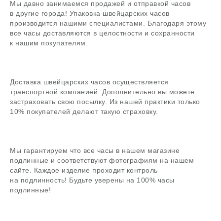
Мы давно занимаемся продажей и отправкой часов
в другие города! Упаковка швейцарских часов
производится нашими специалистами. Благодаря этому
В магазин
все часы доставляются в целостности и сохранности
к нашим покупателям.
Доставка швейцарских часов осуществляется
Поиск
транспортной компанией. Дополнительно вы можете
часовой центр
застраховать свою посылку. Из нашей практики только
10% покупателей делают такую страховку.
г. Москва, Гоголевский бульвар, дом 17, стр. 1
Ежедневно с 12 до 20
chronomat.info@mail.ru
Покупка /
Мы гарантируем что все часы в нашем магазине
+7-999-67-77-011
продажа
подлинные и соответствуют фотографиям на нашем
Сервис /
сайте. Каждое изделие проходит контроль
+7-999-67-77-011
ремонт
на подлинность! Будьте уверены на 100% часы
подлинные!
ЧАСОВАЯ МАСТЕРСКАЯ
СКУПКА ЧАСОВ