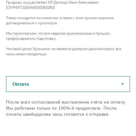
Продажу осуществляет ИП Допиор Иван Алексеевич
(ОГРНИП 324344300083280)
Товар находится на комиссии, в связи с этим просим заранее
договариваться о просмотре.
Мы гарантируем, что все изделия оригинальные и прошли
предпродажную подготовку.
Часовой центр Хрономат не является дилером данной марки, все
часы имеют владельца.
У нас можно купить
оригинальные швейцарские
часы из любого региона РФ
После всех согласований выставление счёта на оплату.
Мы работаем только по 100%-й предоплате. После
Если остались вопросы - задайте
оплаты швейцарские часы готовятся к отправке.
нам их по телефону или в
мессенджерах
Задать вопрос