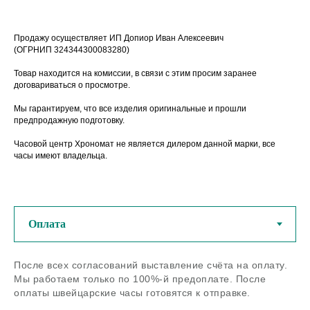
Продажу осуществляет ИП Допиор Иван Алексеевич
(ОГРНИП 324344300083280)
Товар находится на комиссии, в связи с этим просим заранее
договариваться о просмотре.
Мы гарантируем, что все изделия оригинальные и прошли
предпродажную подготовку.
Часовой центр Хрономат не является дилером данной марки, все
часы имеют владельца.
У нас можно купить
оригинальные швейцарские
часы из любого региона РФ
После всех согласований выставление счёта на оплату.
Если остались вопросы - задайте
Мы работаем только по 100%-й предоплате. После
нам их по телефону или в
оплаты швейцарские часы готовятся к отправке.
мессенджерах