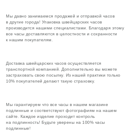
Задать вопрос
Мы давно занимаемся продажей и отправкой часов
в другие города! Упаковка швейцарских часов
В магазин
производится нашими специалистами. Благодаря этому
все часы доставляются в целостности и сохранности
к нашим покупателям.
Поиск
Доставка швейцарских часов осуществляется
часовой центр
транспортной компанией. Дополнительно вы можете
застраховать свою посылку. Из нашей практики только
г. Москва, Гоголевский бульвар, дом 17, стр. 1
10% покупателей делают такую страховку.
Ежедневно с 12 до 20
chronomat.info@mail.ru
Покупка /
+7-999-67-77-011
продажа
Мы гарантируем что все часы в нашем магазине
подлинные и соответствуют фотографиям на нашем
Сервис /
+7-999-67-77-011
ремонт
сайте. Каждое изделие проходит контроль
на подлинность! Будьте уверены на 100% часы
подлинные!